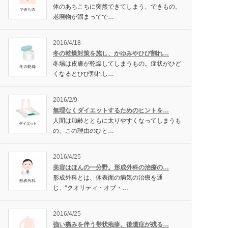
体のあちこちに突然できてしまう、できもの。
老廃物が溜まってで…
2016/4/18
冬の乾燥対策を施し、かゆみやひび割れ…
冬場は皮膚が乾燥してしまうもの。症状がひど
くなるとひび割れし…
2016/2/9
無理なくダイエットするためのヒントを…
人間は加齢とともに太りやすくなってしまうも
の。この理由のひと…
2016/4/25
美容はほんの一分野。形成外科の治療の…
形成外科とは、体表面の病気の治療を通
じ、“クオリティ・オブ・…
2016/4/25
強い痛みを伴う帯状疱疹。後遺症が残る…