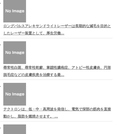
ロングパルスアレキサンドライトレーザーは長期的な減毛を目的と
したレーザー装置として、厚生労働…
尋常性白斑、尋常性乾癬、掌蹠性膿疱症、アトピー性皮膚炎、円形
脱毛症などの皮膚疾患を治療する最…
テクトロンは、低・中・高周波を発信し、電気で深部の筋肉を直接
動かし、脂肪を燃焼させます。 …