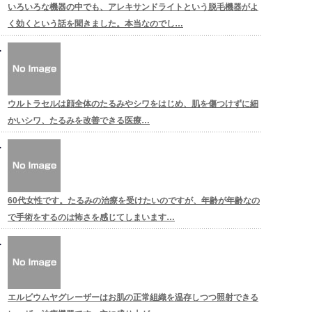
いろいろな機器の中でも、アレキサンドライトという脱毛機器がよ
く効くという話を聞きました。本当なのでし…
ウルトラセルは顔全体のたるみやシワをはじめ、肌を傷つけずに細
かいシワ、たるみを改善できる医療…
60代女性です。たるみの治療を受けたいのですが、年齢が年齢なの
で手術をするのは怖さを感じてしまいます…
エルビウムヤグレーザーはお肌の正常組織を温存しつつ照射できる