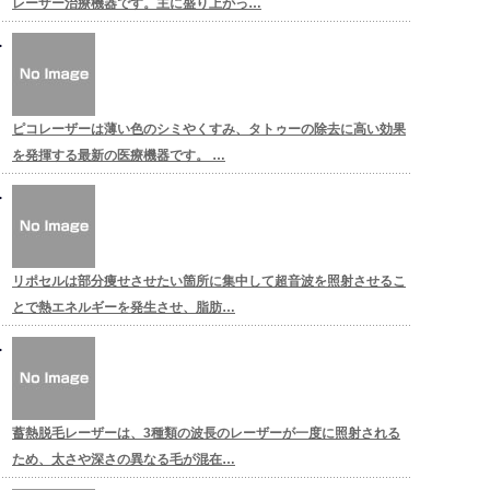
レーザー治療機器です。主に盛り上がっ…
ピコレーザーは薄い色のシミやくすみ、タトゥーの除去に高い効果
を発揮する最新の医療機器です。 …
リポセルは部分痩せさせたい箇所に集中して超音波を照射させるこ
とで熱エネルギーを発生させ、脂肪…
蓄熱脱毛レーザーは、3種類の波長のレーザーが一度に照射される
ため、太さや深さの異なる毛が混在…