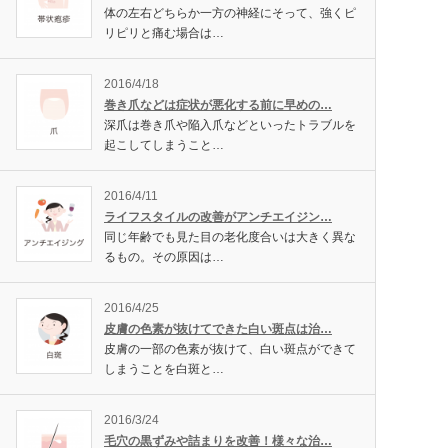
体の左右どちらか一方の神経にそって、強くピ
リピリと痛む場合は…
2016/4/18
巻き爪などは症状が悪化する前に早めの…
深爪は巻き爪や陥入爪などといったトラブルを
起こしてしまうこと…
2016/4/11
ライフスタイルの改善がアンチエイジン…
同じ年齢でも見た目の老化度合いは大きく異な
るもの。その原因は…
2016/4/25
皮膚の色素が抜けてできた白い斑点は治…
皮膚の一部の色素が抜けて、白い斑点ができて
しまうことを白斑と…
2016/3/24
毛穴の黒ずみや詰まりを改善！様々な治…