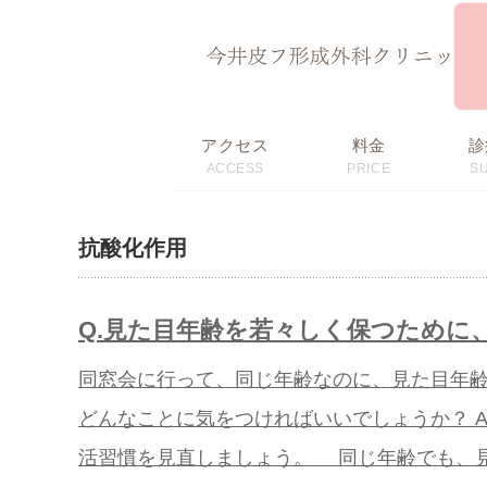
ページ内を移動するためのリンクです。
サイト内の主なカテゴリメニューへ移動します
このページの本文へ移動します
アクセス
料金
診
ACCESS
PRICE
S
初回限定価格・
料金表
おすすめメニュー
抗酸化作用
Q.見た目年齢を若々しく保つために
同窓会に行って、同じ年齢なのに、見た目年
どんなことに気をつければいいでしょうか？ 
活習慣を見直しましょう。 同じ年齢でも、