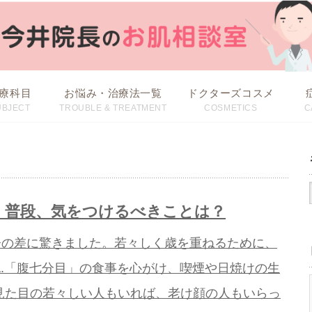
療科目
お悩み・治療法一覧
ドクターズコスメ
UBJECT
TROUBLE & TREATMENT
COSMETICS
C
治療方法から探す
お悩みから探す
、普段、気をつけるべきことは？
齢の差に驚きました。若々しく歳を重ねるために、
A.「腹七分目」の食事を心がけ、喫煙や日焼けの生
見た目の若々しい人もいれば、老け顔の人もいらっ