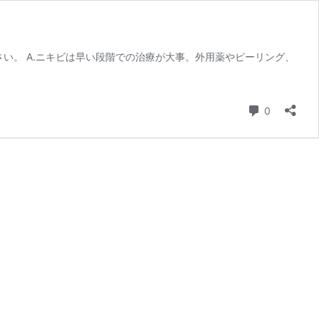
い。 A.ニキビは早い段階での治療が大事。外用薬やピーリング、
コメント
0