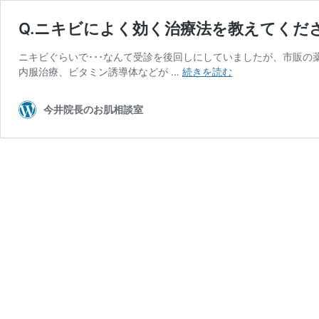
Q.ニキビによく効く治療法を教えてくだ
ニキビぐらいで･･･なんて受診を後回しにしていましたが、市販の
Q.
内服治療、ビタミン誘導体などが …
続きを読む
ニ
キ
今井院長のお肌相談室
ビ
に
よ
く
効
く
治
療
法
を
教
え
て
く