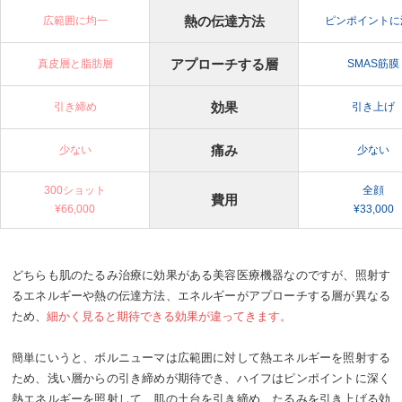
熱の伝達方法
広範囲に均一
ピンポイントに
アプローチする層
真皮層と脂肪層
SMAS筋膜
効果
引き締め
引き上げ
痛み
少ない
少ない
300ショット
全顔
費用
¥66,000
¥33,000
どちらも肌のたるみ治療に効果がある美容医療機器なのですが、照射す
るエネルギーや熱の伝達方法、エネルギーがアプローチする層が異なる
ため、
細かく見ると期待できる効果が違ってきます。
簡単にいうと、ボルニューマは広範囲に対して熱エネルギーを照射する
ため、浅い層からの引き締めが期待でき、ハイフはピンポイントに深く
熱エネルギーを照射して、肌の土台を引き締め、たるみを引き上げる効