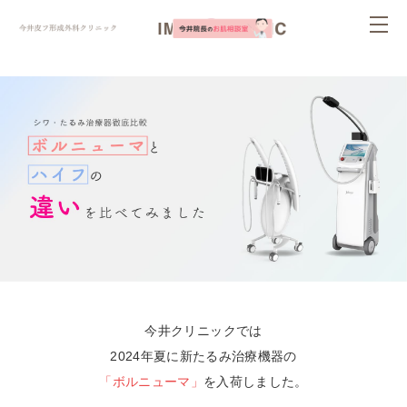
ページ内を移動するためのリンクです。
togg
サイト内の主なカテゴリメニューへ移動します
navi
このページの本文へ移動します
今井クリニックでは
2024年夏に新たるみ治療機器の
「ボルニューマ」
を入荷しました。