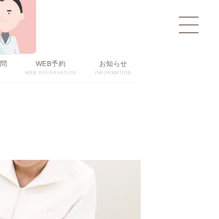
toggle
navigati
問
WEB予約
お知らせ
WEB RESERVATION
INFORMATION