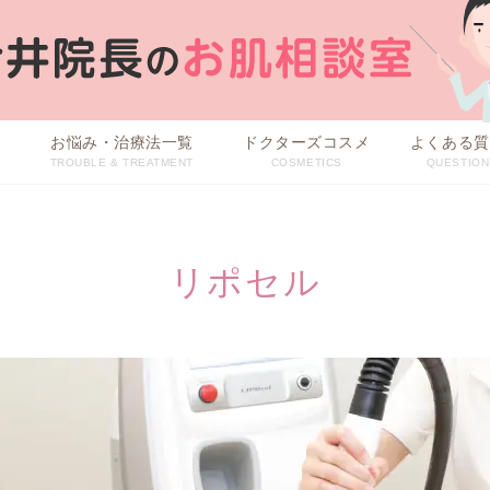
目
お悩み・治療法一覧
ドクターズコスメ
よくある質
TROUBLE & TREATMENT
COSMETICS
QUESTION
治療方法から探す
お悩みから探す
リポセル