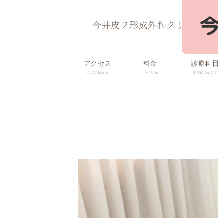
ページ内を移動するためのリンクです。
サイト内の主なカテゴリメニューへ移動します
このページの本文へ移動します
アクセス
料金
診療科
ACCESS
PRICE
SUBJECT
初回限定価格・
料金表
おすすめメニュー