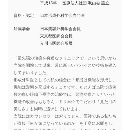
平成15年
医療法人社団 颯由会 設立
資格・認定
日本形成外科学会専門医
所属学会
日本美容外科学会会員
東京都医師会会員
立川市医師会所属
「最先端の治療を身近なクリニックで」という思いから
当院を開院して以来、常に新しいデバイスや技術を導入
してまいりました。
形成外科医としての私の信念は「形態は機能を形成し、
機能は形態を形成する」ことです。たとえば当院で症例
数の多い眼瞼下垂症の治療では、頭痛や肩こりといった
機能の改善はもちろん、ミリ単位でこだわり「見た目の
美しさ」も同時に追求しております。
当院にはカウンセラーはおりません。医師である私たち
が直接「何が気になっているのか」を丁寧にお聞きし、