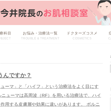
療科目
お悩み・治療法一覧
ドクターズコスメ
UBJECT
TROUBLE & TREATMENT
COSMETICS
C
治療方法から探す
お悩みから探す
うんですか？
ニューマ」と「ハイフ」という治療法をよく目にす
ルニューマは高周波（RF）を用いる治療法で、ハイ
作用する皮膚層や効果に違いがあります。 ボルニ