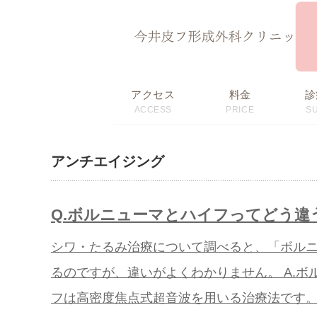
ページ内を移動するためのリンクです。
サイト内の主なカテゴリメニューへ移動します
このページの本文へ移動します
アクセス
料金
診
ACCESS
PRICE
S
初回限定価格・
料金表
おすすめメニュー
アンチエイジング
Q.ボルニューマとハイフってどう違
シワ・たるみ治療について調べると、「ボル
るのですが、違いがよくわかりません。 A.ボ
フは高密度焦点式超音波を用いる治療法です。