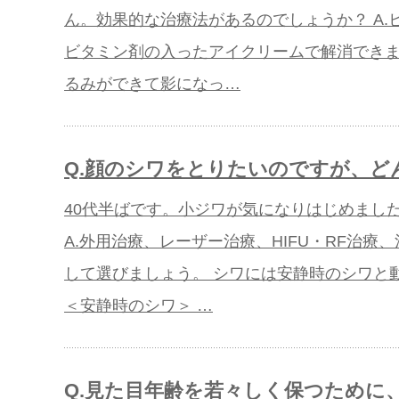
ん。効果的な治療法があるのでしょうか？ A
ビタミン剤の入ったアイクリームで解消でき
るみができて影になっ…
Q.顔のシワをとりたいのですが、ど
40代半ばです。小ジワが気になりはじめまし
A.外用治療、レーザー治療、HIFU・RF治
して選びましょう。 シワには安静時のシワと
＜安静時のシワ＞ …
Q.見た目年齢を若々しく保つために