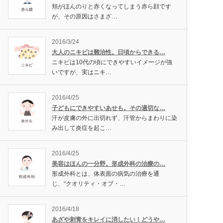
頬がほんのりと赤くなってしまう赤ら顔です
が、その原因はさまざ…
2016/3/24
大人のニキビは難治性。日頃からできる…
ニキビは10代の頃にできやすいイメージが強
いですが、実はニキ…
2016/4/25
子どもにできやすいあせも。その適切な…
汗が皮膚の外に出切れず、汗管からまわりに染
み出して炎症を起こ…
2016/4/25
美容はほんの一分野。形成外科の治療の…
形成外科とは、体表面の病気の治療を通
じ、“クオリティ・オブ・…
2016/4/18
あざや刺青をキレイに消したい！どうや…