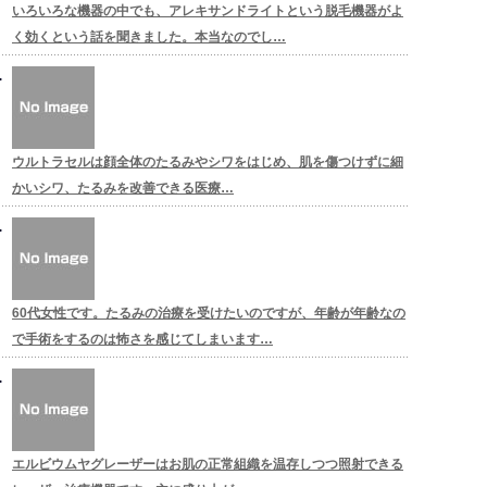
いろいろな機器の中でも、アレキサンドライトという脱毛機器がよ
く効くという話を聞きました。本当なのでし…
ウルトラセルは顔全体のたるみやシワをはじめ、肌を傷つけずに細
かいシワ、たるみを改善できる医療…
60代女性です。たるみの治療を受けたいのですが、年齢が年齢なの
で手術をするのは怖さを感じてしまいます…
エルビウムヤグレーザーはお肌の正常組織を温存しつつ照射できる