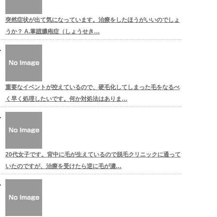
突然症状が出て気になっています。治療をしたほうがいいのでしょ
うか？ A.掌蹠膿疱症（しょうせき…
重要なイベントが控えているので、硬毛化してしまった毛をなるべ
く早く処理したいです。何か対処法はありま…
20代女子です。背中に毛が生えているので脱毛クリニックに通って
いたのですが、治療を受けたら逆に毛が濃…