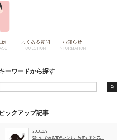
toggle
navigat
症例
よくある質問
お知らせ
ASE
QUESTION
INFORMATION
キーワードから探す
ピックアップ記事
2016/2/9
背中にできる茶色いシミ。放置すると広…