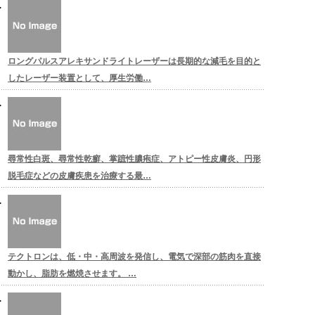
ロングパルスアレキサンドライトレーザーは長期的な減毛を目的と
したレーザー装置として、厚生労働…
尋常性白斑、尋常性乾癬、掌蹠性膿疱症、アトピー性皮膚炎、円形
脱毛症などの皮膚疾患を治療する最…
テクトロンは、低・中・高周波を発信し、電気で深部の筋肉を直接
動かし、脂肪を燃焼させます。 …