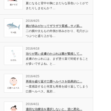
夏になると背中や胸にまだらな茶色いシミがで
きたりしませんか？…
2016/4/25
腕が赤みがかってザラザラ質感…サメ肌…
二の腕や太ももの外側が赤みがかり、毛穴がぷ
つぷつと盛り上がる…
2016/4/18
治りが悪い皮膚のかぶれは菌が繁殖して…
皮膚のかぶれには、まず塗り薬で対処すること
が多いですよね。と…
2016/4/25
再発を繰り返す口唇ヘルペスを効果的に…
一度感染すると何度も再発を繰り返してしまう
口唇ヘルペス。風邪…
2016/4/11
適切な治療法を選択しないと、逆に悪化…