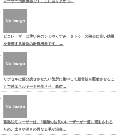
レーザー治療機器です。主に盛り上がっ…
ピコレーザーは薄い色のシミやくすみ、タトゥーの除去に高い効果
を発揮する最新の医療機器です。 …
リポセルは部分痩せさせたい箇所に集中して超音波を照射させるこ
とで熱エネルギーを発生させ、脂肪…
蓄熱脱毛レーザーは、3種類の波長のレーザーが一度に照射される
ため、太さや深さの異なる毛が混在…