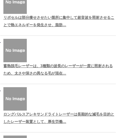
リポセルは部分痩せさせたい箇所に集中して超音波を照射させるこ
とで熱エネルギーを発生させ、脂肪…
蓄熱脱毛レーザーは、3種類の波長のレーザーが一度に照射される
ため、太さや深さの異なる毛が混在…
ロングパルスアレキサンドライトレーザーは長期的な減毛を目的と
したレーザー装置として、厚生労働…