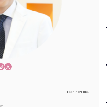
Yoshinori Imai
局