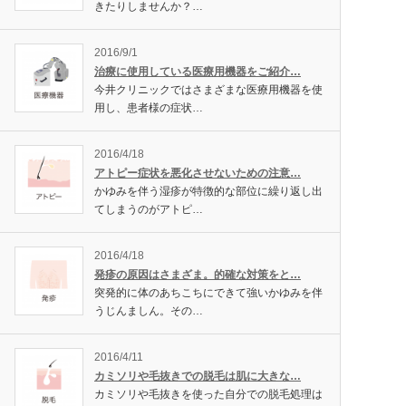
きたりしませんか？…
2016/9/1
治療に使用している医療用機器をご紹介…
今井クリニックではさまざまな医療用機器を使
用し、患者様の症状…
2016/4/18
アトピー症状を悪化させないための注意…
かゆみを伴う湿疹が特徴的な部位に繰り返し出
てしまうのがアトピ…
2016/4/18
発疹の原因はさまざま。的確な対策をと…
突発的に体のあちこちにできて強いかゆみを伴
うじんましん。その…
2016/4/11
カミソリや毛抜きでの脱毛は肌に大きな…
カミソリや毛抜きを使った自分での脱毛処理は