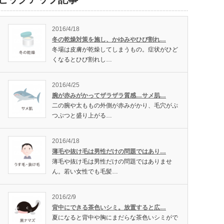
2016/4/18
冬の乾燥対策を施し、かゆみやひび割れ…
冬場は皮膚が乾燥してしまうもの。症状がひど
くなるとひび割れし…
2016/4/25
腕が赤みがかってザラザラ質感…サメ肌…
二の腕や太ももの外側が赤みがかり、毛穴がぷ
つぷつと盛り上がる…
2016/4/18
薄毛や抜け毛は男性だけの問題ではあり…
薄毛や抜け毛は男性だけの問題ではありませ
ん。若い女性でも毛髪…
2016/2/9
背中にできる茶色いシミ。放置すると広…
夏になると背中や胸にまだらな茶色いシミがで