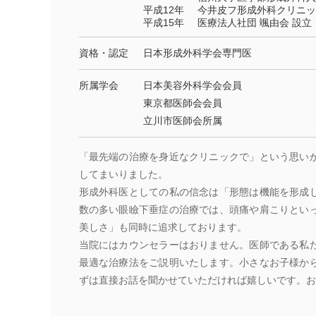
平成12年
今井皮フ形成外科クリニッ
平成15年
医療法人社団 颯由会 設立
資格・認定
日本形成外科学会専門医
所属学会
日本美容外科学会会員
東京都医師会会員
立川市医師会所属
「最先端の治療を身近なクリニックで」という思い
してまいりました。
形成外科医としての私の信念は「形態は機能を形成
数の多い眼瞼下垂症の治療では、頭痛や肩こりとい
美しさ」も同時に追求しております。
当院にはカウンセラーはおりません。医師である私
最適な治療法をご説明いたします。小さなお子様か
ずは直接お話を聞かせていただければ嬉しいです。お