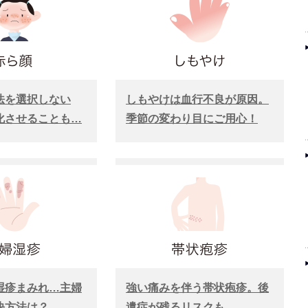
法を選択しない
しもやけは血行不良が原因。
化させることも…
季節の変わり目にご用心！
湿疹まみれ…主婦
強い痛みを伴う帯状疱疹。後
決方法は？
遺症が残るリスクも…