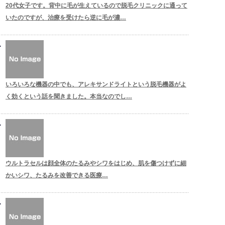
20代女子です。背中に毛が生えているので脱毛クリニックに通って
いたのですが、治療を受けたら逆に毛が濃…
いろいろな機器の中でも、アレキサンドライトという脱毛機器がよ
く効くという話を聞きました。本当なのでし…
ウルトラセルは顔全体のたるみやシワをはじめ、肌を傷つけずに細
かいシワ、たるみを改善できる医療…