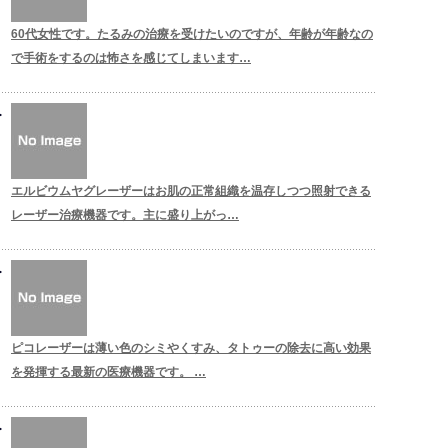
60代女性です。たるみの治療を受けたいのですが、年齢が年齢なの
で手術をするのは怖さを感じてしまいます…
エルビウムヤグレーザーはお肌の正常組織を温存しつつ照射できる
レーザー治療機器です。主に盛り上がっ…
ピコレーザーは薄い色のシミやくすみ、タトゥーの除去に高い効果
を発揮する最新の医療機器です。 …