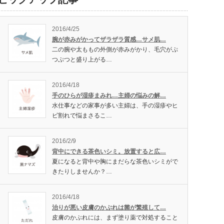
2016/4/25
腕が赤みがかってザラザラ質感…サメ肌…
二の腕や太ももの外側が赤みがかり、毛穴がぷ
つぷつと盛り上がる…
2016/4/18
手のひらが湿疹まみれ…主婦の悩みの解…
水仕事などの家事が多い主婦は、手の湿疹やヒ
ビ割れで悩まさるこ…
2016/2/9
背中にできる茶色いシミ。放置すると広…
夏になると背中や胸にまだらな茶色いシミがで
きたりしませんか？…
2016/4/18
治りが悪い皮膚のかぶれは菌が繁殖して…
皮膚のかぶれには、まず塗り薬で対処すること