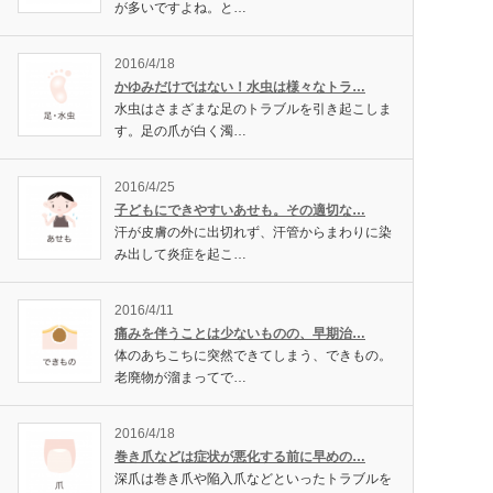
が多いですよね。と…
2016/4/18
かゆみだけではない！水虫は様々なトラ…
水虫はさまざまな足のトラブルを引き起こしま
す。足の爪が白く濁…
2016/4/25
子どもにできやすいあせも。その適切な…
汗が皮膚の外に出切れず、汗管からまわりに染
み出して炎症を起こ…
2016/4/11
痛みを伴うことは少ないものの、早期治…
体のあちこちに突然できてしまう、できもの。
老廃物が溜まってで…
2016/4/18
巻き爪などは症状が悪化する前に早めの…
深爪は巻き爪や陥入爪などといったトラブルを