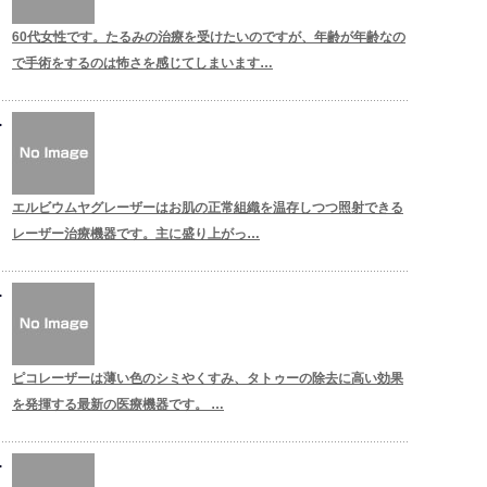
60代女性です。たるみの治療を受けたいのですが、年齢が年齢なの
で手術をするのは怖さを感じてしまいます…
エルビウムヤグレーザーはお肌の正常組織を温存しつつ照射できる
レーザー治療機器です。主に盛り上がっ…
ピコレーザーは薄い色のシミやくすみ、タトゥーの除去に高い効果
を発揮する最新の医療機器です。 …