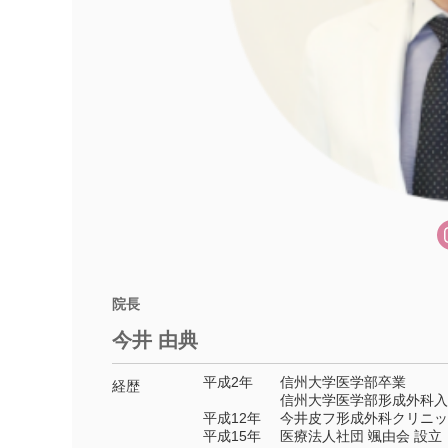
院長
今井 由典
平成2年
信州大学医学部卒業
経歴
信州大学医学部形成外科入
平成12年
今井皮フ形成外科クリニッ
平成15年
医療法人社団 颯由会 設立