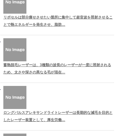
リポセルは部分痩せさせたい箇所に集中して超音波を照射させるこ
とで熱エネルギーを発生させ、脂肪…
蓄熱脱毛レーザーは、3種類の波長のレーザーが一度に照射される
ため、太さや深さの異なる毛が混在…
ロングパルスアレキサンドライトレーザーは長期的な減毛を目的と
したレーザー装置として、厚生労働…