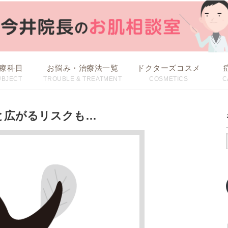
療科目
お悩み・治療法一覧
ドクターズコスメ
UBJECT
TROUBLE & TREATMENT
COSMETICS
C
治療方法から探す
お悩みから探す
と広がるリスクも…