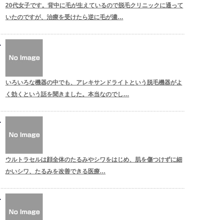
20代女子です。背中に毛が生えているので脱毛クリニックに通って
いたのですが、治療を受けたら逆に毛が濃…
いろいろな機器の中でも、アレキサンドライトという脱毛機器がよ
く効くという話を聞きました。本当なのでし…
ウルトラセルは顔全体のたるみやシワをはじめ、肌を傷つけずに細
かいシワ、たるみを改善できる医療…