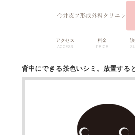
ページ内を移動するためのリンクです。
サイト内の主なカテゴリメニューへ移動します
このページの本文へ移動します
アクセス
料金
診
ACCESS
PRICE
S
初回限定価格・
料金表
おすすめメニュー
背中にできる茶色いシミ。放置する