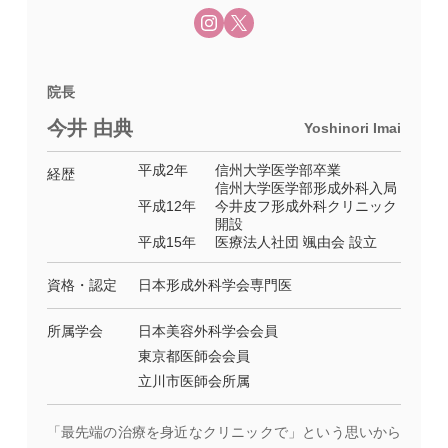
院長
今井 由典
Yoshinori Imai
平成2年
信州大学医学部卒業
経歴
信州大学医学部形成外科入局
平成12年
今井皮フ形成外科クリニック
開設
平成15年
医療法人社団 颯由会 設立
資格・認定
日本形成外科学会専門医
所属学会
日本美容外科学会会員
東京都医師会会員
立川市医師会所属
「最先端の治療を身近なクリニックで」という思いから