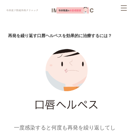
ページ内を移動するためのリンクです。
tog
サイト内の主なカテゴリメニューへ移動します
このページの本文へ移動します
nav
再発を繰り返す口唇ヘルペスを効果的に治療するには？
一度感染すると何度も再発を繰り返してし