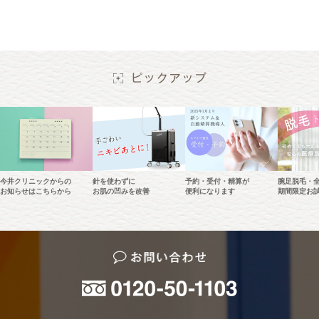
今井クリニックからの
針を使わずに
予約・受付・精算が
腕足脱毛・
お知らせはこちらから
お肌の凹みを改善
便利になります
期間限定お