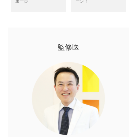
第一歩
ージ！
監修医