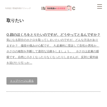
ページ内を移動するためのリンクです。
tog
サイト内の主なカテゴリメニューへ移動します
このページの本文へ移動します
nav
取りたい
Q.顔のほくろをとりたいのですが、どうやってとるんですか？
気になる部分のホクロを取ってしまいたいのですが、どんな方法があり
ますか？ 傷痕や痛みが心配です。 A.皮膚科に受診して良性か悪性か、
ホクロの種類を判断して適切な治療をしましょう。 ホクロは皮膚の腫
瘍です。自然に小さくなったりなくなったりしませんが、反対に紫外線
を浴びたり引っか…
トップページに戻る