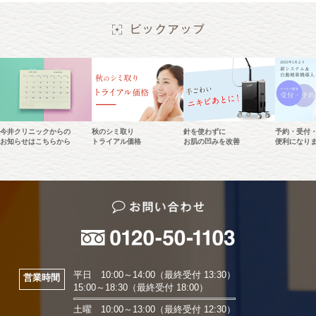
今井クリニックからの
秋のシミ取り
針を使わずに
予約・受付
お知らせはこちらから
トライアル価格
お肌の凹みを改善
便利になり
平日 10:00～14:00（最終受付 13:30）
営業時間
15:00～18:30（最終受付 18:00）
土曜 10:00～13:00（最終受付 12:30）