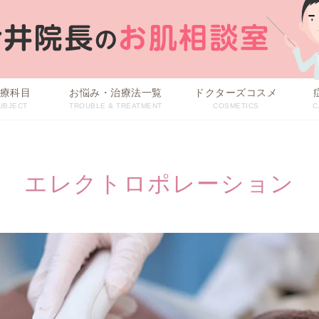
療科目
お悩み・治療法一覧
ドクターズコスメ
UBJECT
TROUBLE & TREATMENT
COSMETICS
C
治療方法から探す
お悩みから探す
エレクトロポレーション