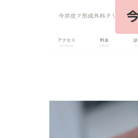
ページ内を移動するためのリンクです。
サイト内の主なカテゴリメニューへ移動します
このページの本文へ移動します
アクセス
料金
診
ACCESS
PRICE
S
初回限定価格・
料金表
おすすめメニュー