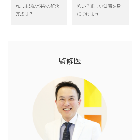
れ…主婦の悩みの解決
怖い？正しい知識を身
方法は？
につけよう…
監修医