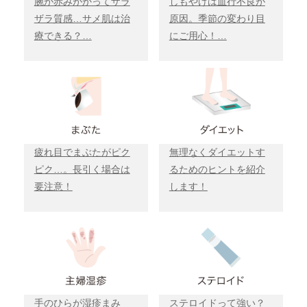
腕が赤みがかってザラ
しもやけは血行不良が
ザラ質感…サメ肌は治
原因。季節の変わり目
療できる？…
にご用心！…
疲れ目でまぶたがピク
無理なくダイエットす
ピク…。長引く場合は
るためのヒントを紹介
要注意！
します！
手のひらが湿疹まみ
ステロイドって強い？