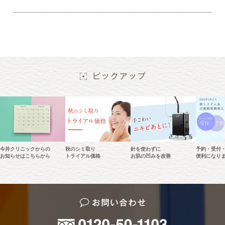
今井クリニックからの
秋のシミ取り
針を使わずに
予約・受付
お知らせはこちらから
トライアル価格
お肌の凹みを改善
便利になり