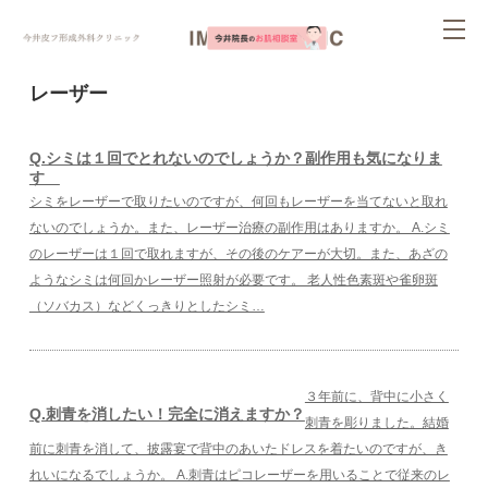
ページ内を移動するためのリンクです。
tog
サイト内の主なカテゴリメニューへ移動します
このページの本文へ移動します
nav
レーザー
Q.シミは１回でとれないのでしょうか？副作用も気になりま
す
シミをレーザーで取りたいのですが、何回もレーザーを当てないと取れ
ないのでしょうか。また、レーザー治療の副作用はありますか。 A.シミ
のレーザーは１回で取れますが、その後のケアーが大切。また、あざの
ようなシミは何回かレーザー照射が必要です。 老人性色素斑や雀卵斑
（ソバカス）などくっきりとしたシミ…
３年前に、背中に小さく
Q.刺青を消したい！完全に消えますか？
刺青を彫りました。結婚
前に刺青を消して、披露宴で背中のあいたドレスを着たいのですが、き
れいになるでしょうか。 A.刺青はピコレーザーを用いることで従来のレ