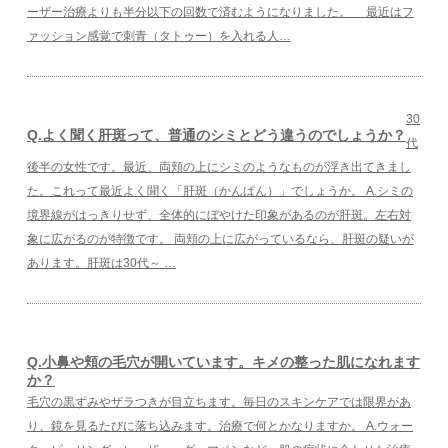
ーザー治療よりも半分以下の回数で済むようになりました。 最近はフ
ァッション感覚で刺青（タトゥー）を入れる人…
30
Q.よく聞く肝斑って、普通のシミとどう違うのでしょうか？
代
後半の女性です。最近、両頬の上にシミのようなものが浮き出てきまし
た。これって最近よく聞く「肝斑（かんぱん）」でしょうか。 A.シミの
境界線がはっきりせず、全体的にぼやけた印象があるのが肝斑。左右対
象に広がるのが特徴です。 両頬の上に広がっているなら、肝斑の疑いが
あります。肝斑は30代～ …
Q.小鼻や頬の毛穴が開いています。キメの整った肌になれます
か？
毛穴の黒ずみやザラつきが目立ちます。毎日のスキンケアでは限界があ
り、鏡を見るたびに落ち込みます。治療で何とかなりますか。 A.ウォー