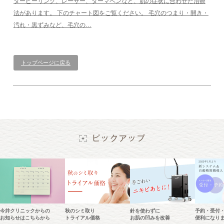
ターピーリング、レーザー、ダーマペンなど、肌の症状に合わせた治療
法があります。 下のチャート図をご覧ください。 毛穴のつまり・開き・
汚れ・黒ずみなど、毛穴の…
トップページに戻る
今井クリニックからの
秋のシミ取り
針を使わずに
予約・受付
お知らせはこちらから
トライアル価格
お肌の凹みを改善
便利になり