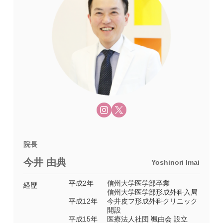
院長
今井 由典
Yoshinori Imai
平成2年
信州大学医学部卒業
経歴
信州大学医学部形成外科入局
平成12年
今井皮フ形成外科クリニック
開設
平成15年
医療法人社団 颯由会 設立