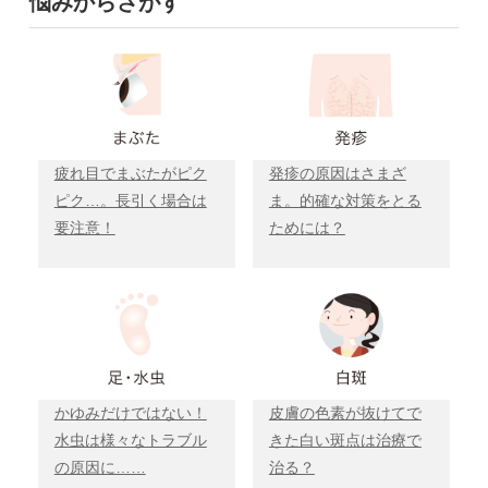
悩みからさがす
疲れ目でまぶたがピク
発疹の原因はさまざ
ピク…。長引く場合は
ま。的確な対策をとる
要注意！
ためには？
かゆみだけではない！
皮膚の色素が抜けてで
水虫は様々なトラブル
きた白い斑点は治療で
の原因に……
治る？