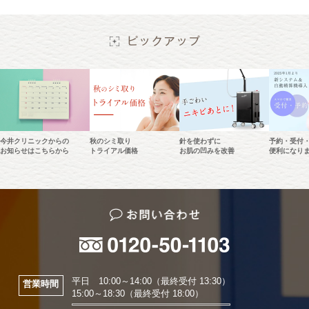
今井クリニックからの
秋のシミ取り
針を使わずに
予約・受付
お知らせはこちらから
トライアル価格
お肌の凹みを改善
便利になり
平日 10:00～14:00（最終受付 13:30）
営業時間
15:00～18:30（最終受付 18:00）