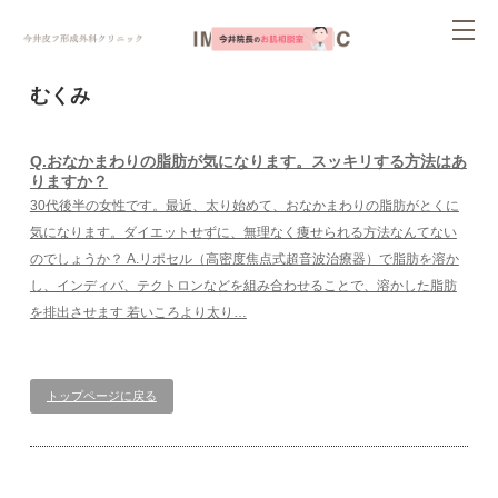
ページ内を移動するためのリンクです。
tog
サイト内の主なカテゴリメニューへ移動します
このページの本文へ移動します
nav
むくみ
Q.おなかまわりの脂肪が気になります。スッキリする方法はあ
りますか？
30代後半の女性です。最近、太り始めて、おなかまわりの脂肪がとくに
気になります。ダイエットせずに、無理なく痩せられる方法なんてない
のでしょうか？ A.リポセル（高密度焦点式超音波治療器）で脂肪を溶か
し、インディバ、テクトロンなどを組み合わせることで、溶かした脂肪
を排出させます 若いころより太り…
トップページに戻る