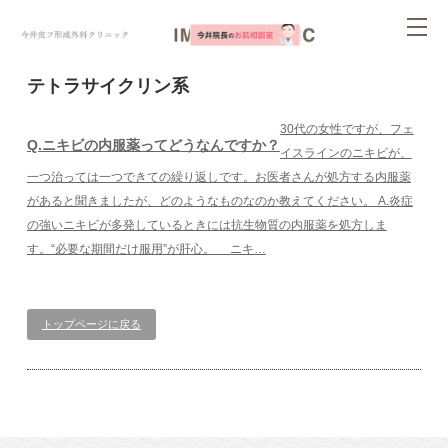
ページ内を移動するためのリンクです。
tog
サイト内の主なカテゴリメニューへ移動します
このページの本文へ移動します
nav
テトラサイクリン系
30代の女性ですが、フェ
Q.ニキビの内服薬ってどうなんですか？
イスラインのニキビが、
一つ治っては一つできての繰り返しです。お医者さんが処方する内服薬
があると聞きましたが、どのようなものなのか教えてください。 A.炎症
の強いニキビが多発しているときには抗生物質の内服薬を処方しま
す。“必要な期間だけ服用”が肝心。 ニキ…
トップページに戻る