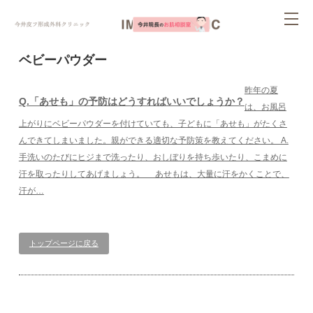
ページ内を移動するためのリンクです。
tog
サイト内の主なカテゴリメニューへ移動します
このページの本文へ移動します
nav
ベビーパウダー
昨年の夏
Q.「あせも」の予防はどうすればいいでしょうか？
は、お風呂
上がりにベビーパウダーを付けていても、子どもに「あせも」がたくさ
んできてしまいました。親ができる適切な予防策を教えてください。 A.
手洗いのたびにヒジまで洗ったり、おしぼりを持ち歩いたり、こまめに
汗を取ったりしてあげましょう。 あせもは、大量に汗をかくことで、
汗が…
トップページに戻る