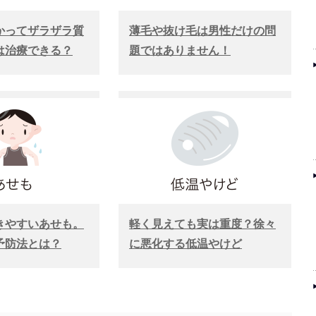
かってザラザラ質
薄毛や抜け毛は男性だけの問
は治療できる？
題ではありません！
きやすいあせも。
軽く見えても実は重度？徐々
予防法とは？
に悪化する低温やけど