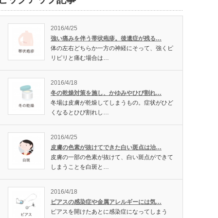
2016/4/25
強い痛みを伴う帯状疱疹。後遺症が残る…
体の左右どちらか一方の神経にそって、強くピ
リピリと痛む場合は…
2016/4/18
冬の乾燥対策を施し、かゆみやひび割れ…
冬場は皮膚が乾燥してしまうもの。症状がひど
くなるとひび割れし…
2016/4/25
皮膚の色素が抜けてできた白い斑点は治…
皮膚の一部の色素が抜けて、白い斑点ができて
しまうことを白斑と…
2016/4/18
ピアスの感染症や金属アレルギーには気…
ピアスを開けたあとに感染症になってしまう