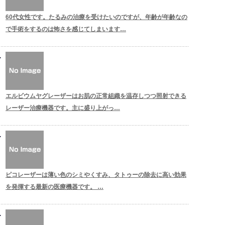
60代女性です。たるみの治療を受けたいのですが、年齢が年齢なの
で手術をするのは怖さを感じてしまいます…
エルビウムヤグレーザーはお肌の正常組織を温存しつつ照射できる
レーザー治療機器です。主に盛り上がっ…
ピコレーザーは薄い色のシミやくすみ、タトゥーの除去に高い効果
を発揮する最新の医療機器です。 …