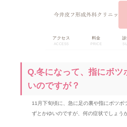
ページ内を移動するためのリンクです。
サイト内の主なカテゴリメニューへ移動します
このページの本文へ移動します
アクセス
料金
診
ACCESS
PRICE
S
初回限定価格・
料金表
おすすめメニュー
Q.冬になって、指にボ
いのですが？
11月下旬頃に、急に足の裏や指にボツボ
ずとかゆいのですが、何の症状でしょう