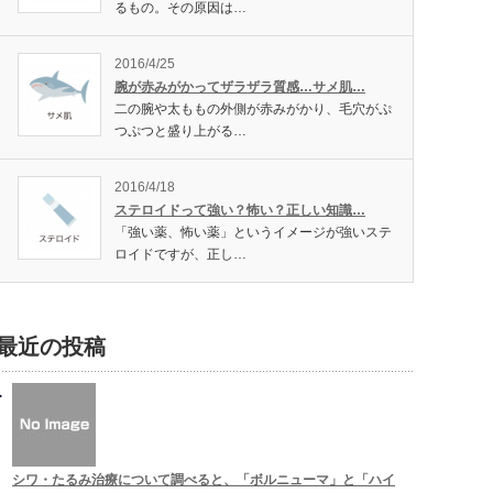
るもの。その原因は…
2016/4/25
腕が赤みがかってザラザラ質感…サメ肌…
二の腕や太ももの外側が赤みがかり、毛穴がぷ
つぷつと盛り上がる…
2016/4/18
ステロイドって強い？怖い？正しい知識…
「強い薬、怖い薬」というイメージが強いステ
ロイドですが、正し…
最近の投稿
シワ・たるみ治療について調べると、「ボルニューマ」と「ハイ