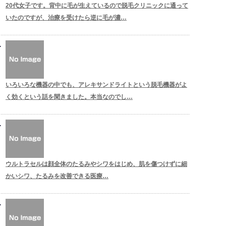
20代女子です。背中に毛が生えているので脱毛クリニックに通って
いたのですが、治療を受けたら逆に毛が濃…
いろいろな機器の中でも、アレキサンドライトという脱毛機器がよ
く効くという話を聞きました。本当なのでし…
ウルトラセルは顔全体のたるみやシワをはじめ、肌を傷つけずに細
かいシワ、たるみを改善できる医療…