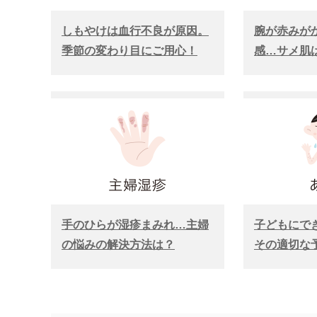
しもやけは血行不良が原因。
腕が赤みが
季節の変わり目にご用心！
感…サメ肌
手のひらが湿疹まみれ…主婦
子どもにで
の悩みの解決方法は？
その適切な