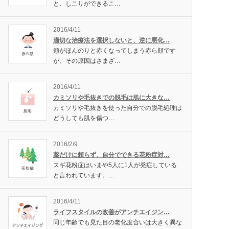
と、しこりができるこ…
2016/4/11
適切な治療法を選択しないと、逆に悪化…
頬がほんのりと赤くなってしまう赤ら顔です
が、その原因はさまざ…
2016/4/11
カミソリや毛抜きでの脱毛は肌に大きな…
カミソリや毛抜きを使った自分での脱毛処理は
どうしても肌を傷つ…
2016/2/9
薬だけに頼らず、自分でできる花粉症対…
スギ花粉症はいまや5人に1人が発症している
と言われています。…
2016/4/11
ライフスタイルの改善がアンチエイジン…
同じ年齢でも見た目の老化度合いは大きく異な