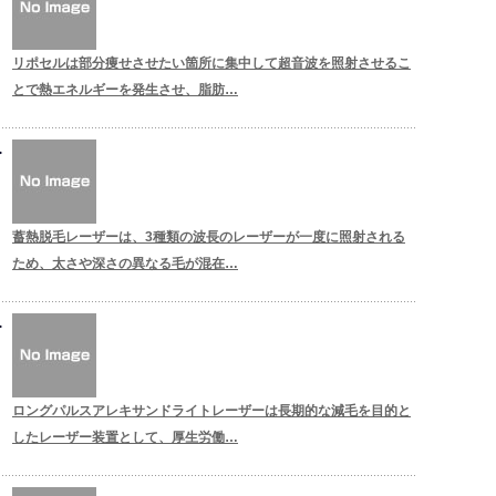
リポセルは部分痩せさせたい箇所に集中して超音波を照射させるこ
とで熱エネルギーを発生させ、脂肪…
蓄熱脱毛レーザーは、3種類の波長のレーザーが一度に照射される
ため、太さや深さの異なる毛が混在…
ロングパルスアレキサンドライトレーザーは長期的な減毛を目的と
したレーザー装置として、厚生労働…