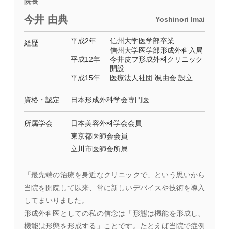
院長
今井 由典
Yoshinori Imai
平成2年
信州大学医学部卒業
経歴
信州大学医学部形成外科入局
平成12年
今井皮フ形成外科クリニック
開設
平成15年
医療法人社団 颯由会 設立
資格・認定
日本形成外科学会専門医
所属学会
日本美容外科学会会員
東京都医師会会員
立川市医師会所属
「最先端の治療を身近なクリニックで」という思いから
当院を開院して以来、常に新しいデバイスや技術を導入
してまいりました。
形成外科医としての私の信念は「形態は機能を形成し、
機能は形態を形成する」ことです。たとえば当院で症例