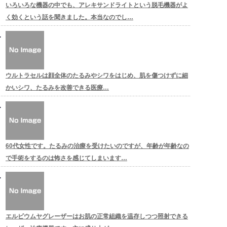
いろいろな機器の中でも、アレキサンドライトという脱毛機器がよ
く効くという話を聞きました。本当なのでし…
ウルトラセルは顔全体のたるみやシワをはじめ、肌を傷つけずに細
かいシワ、たるみを改善できる医療…
60代女性です。たるみの治療を受けたいのですが、年齢が年齢なの
で手術をするのは怖さを感じてしまいます…
エルビウムヤグレーザーはお肌の正常組織を温存しつつ照射できる