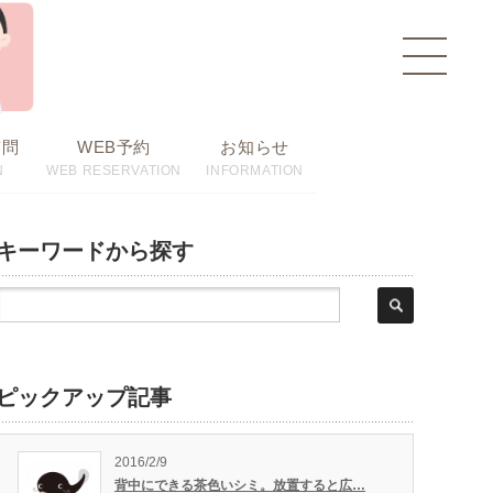
toggle
navigat
質問
WEB予約
お知らせ
N
WEB RESERVATION
INFORMATION
キーワードから探す
ピックアップ記事
2016/2/9
背中にできる茶色いシミ。放置すると広…