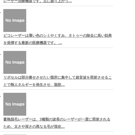
レーザー治療機器です。主に盛り上がっ…
ピコレーザーは薄い色のシミやくすみ、タトゥーの除去に高い効果
を発揮する最新の医療機器です。 …
リポセルは部分痩せさせたい箇所に集中して超音波を照射させるこ
とで熱エネルギーを発生させ、脂肪…
蓄熱脱毛レーザーは、3種類の波長のレーザーが一度に照射される
ため、太さや深さの異なる毛が混在…