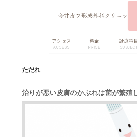
ページ内を移動するためのリンクです。
サイト内の主なカテゴリメニューへ移動します
このページの本文へ移動します
アクセス
料金
診療科
ACCESS
PRICE
SUBJEC
初回限定価格・
料金表
おすすめメニュー
ただれ
治りが悪い皮膚のかぶれは菌が繁殖