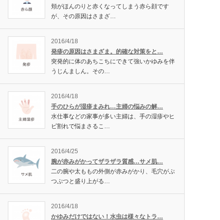
頬がほんのりと赤くなってしまう赤ら顔です
が、その原因はさまざ…
2016/4/18
発疹の原因はさまざま。的確な対策をと…
突発的に体のあちこちにできて強いかゆみを伴
うじんましん。その…
2016/4/18
手のひらが湿疹まみれ…主婦の悩みの解…
水仕事などの家事が多い主婦は、手の湿疹やヒ
ビ割れで悩まさるこ…
2016/4/25
腕が赤みがかってザラザラ質感…サメ肌…
二の腕や太ももの外側が赤みがかり、毛穴がぷ
つぷつと盛り上がる…
2016/4/18
かゆみだけではない！水虫は様々なトラ…