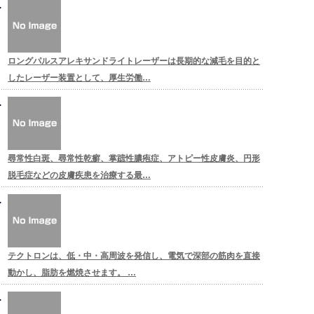
ロングパルスアレキサンドライトレーザーは長期的な減毛を目的と
したレーザー装置として、厚生労働…
尋常性白斑、尋常性乾癬、掌蹠性膿疱症、アトピー性皮膚炎、円形
脱毛症などの皮膚疾患を治療する最…
テクトロンは、低・中・高周波を発信し、電気で深部の筋肉を直接
動かし、脂肪を燃焼させます。 …