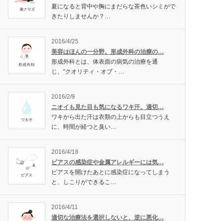
夏になると背中や胸にまだらな茶色いシミがで
きたりしませんか？…
2016/4/25
美容はほんの一分野。形成外科の治療の…
形成外科とは、体表面の病気の治療を通
じ、“クオリティ・オブ・…
2016/2/9
ニオイも見た目も気になるワキ汗。適切…
ワキから出た汗は衣類の上からも目立つうえ
に、時間が経つと臭い…
2016/4/18
ピアスの感染症や金属アレルギーには気…
ピアスを開けたあとに感染症になってしまう
と、しこりができるこ…
2016/4/11
適切な治療法を選択しないと、逆に悪化…