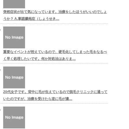
突然症状が出て気になっています。治療をしたほうがいいのでしょ
うか？ A.掌蹠膿疱症（しょうせき…
重要なイベントが控えているので、硬毛化してしまった毛をなるべ
く早く処理したいです。何か対処法はありま…
20代女子です。背中に毛が生えているので脱毛クリニックに通って
いたのですが、治療を受けたら逆に毛が濃…