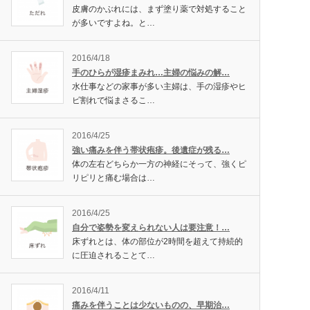
皮膚のかぶれには、まず塗り薬で対処すること
が多いですよね。と…
2016/4/18
手のひらが湿疹まみれ…主婦の悩みの解…
水仕事などの家事が多い主婦は、手の湿疹やヒ
ビ割れで悩まさるこ…
2016/4/25
強い痛みを伴う帯状疱疹。後遺症が残る…
体の左右どちらか一方の神経にそって、強くピ
リピリと痛む場合は…
2016/4/25
自分で姿勢を変えられない人は要注意！…
床ずれとは、体の部位が2時間を超えて持続的
に圧迫されることて…
2016/4/11
痛みを伴うことは少ないものの、早期治…