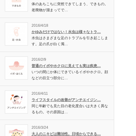
体のあちこちに突然できてしまう、できもの。
老廃物が溜まってで…
2016/4/18
かゆみだけではない！水虫は様々なトラ…
水虫はさまざまな足のトラブルを引き起こしま
す。足の爪が白く濁…
2016/2/9
普通のイボやホクロに見えても実は疾患…
いつの間にか体にできているイボやホクロ。顔
などの目立つ部分に…
2016/4/11
ライフスタイルの改善がアンチエイジン…
同じ年齢でも見た目の老化度合いは大きく異な
るもの。その原因は…
2016/3/24
大人のニキビは難治性。日頃からできる…