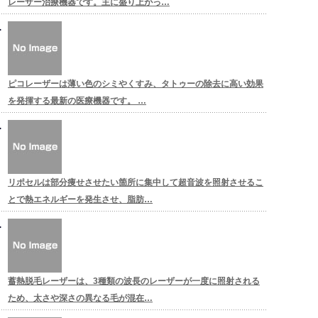
レーザー治療機器です。主に盛り上がっ…
ピコレーザーは薄い色のシミやくすみ、タトゥーの除去に高い効果
を発揮する最新の医療機器です。 …
リポセルは部分痩せさせたい箇所に集中して超音波を照射させるこ
とで熱エネルギーを発生させ、脂肪…
蓄熱脱毛レーザーは、3種類の波長のレーザーが一度に照射される
ため、太さや深さの異なる毛が混在…