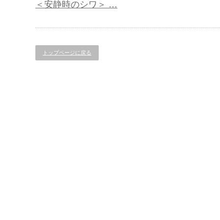
＜安静時のシワ＞ …
トップページに戻る