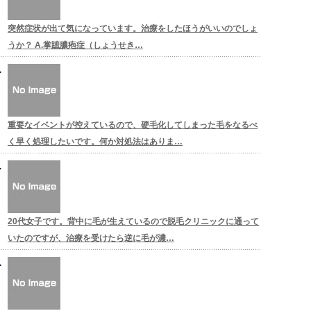
突然症状が出て気になっています。治療をしたほうがいいのでしょ
うか？ A.掌蹠膿疱症（しょうせき…
重要なイベントが控えているので、硬毛化してしまった毛をなるべ
く早く処理したいです。何か対処法はありま…
20代女子です。背中に毛が生えているので脱毛クリニックに通って
いたのですが、治療を受けたら逆に毛が濃…