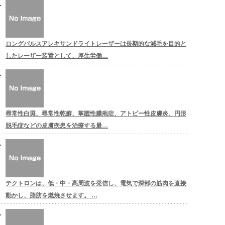
ロングパルスアレキサンドライトレーザーは長期的な減毛を目的と
したレーザー装置として、厚生労働…
尋常性白斑、尋常性乾癬、掌蹠性膿疱症、アトピー性皮膚炎、円形
脱毛症などの皮膚疾患を治療する最…
テクトロンは、低・中・高周波を発信し、電気で深部の筋肉を直接
動かし、脂肪を燃焼させます。 …