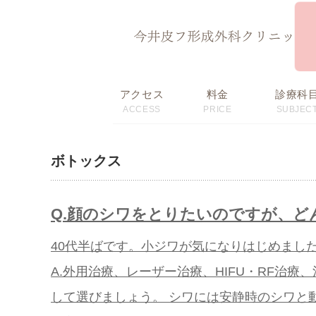
ページ内を移動するためのリンクです。
サイト内の主なカテゴリメニューへ移動します
このページの本文へ移動します
アクセス
料金
診療科
ACCESS
PRICE
SUBJEC
初回限定価格・
料金表
おすすめメニュー
ボトックス
Q.顔のシワをとりたいのですが、ど
40代半ばです。小ジワが気になりはじめまし
A.外用治療、レーザー治療、HIFU・RF治
して選びましょう。 シワには安静時のシワと