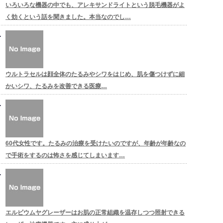
いろいろな機器の中でも、アレキサンドライトという脱毛機器がよ
く効くという話を聞きました。本当なのでし…
ウルトラセルは顔全体のたるみやシワをはじめ、肌を傷つけずに細
かいシワ、たるみを改善できる医療…
60代女性です。たるみの治療を受けたいのですが、年齢が年齢なの
で手術をするのは怖さを感じてしまいます…
エルビウムヤグレーザーはお肌の正常組織を温存しつつ照射できる