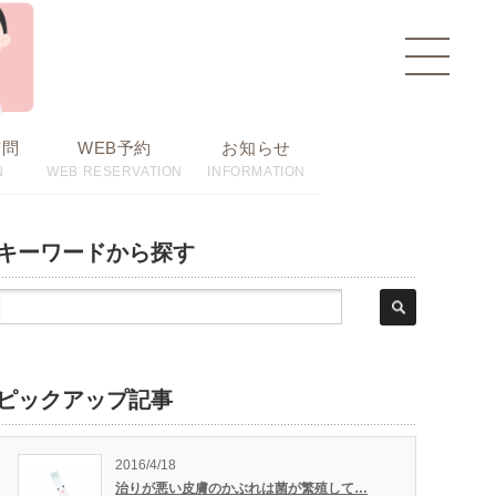
toggle
navigat
質問
WEB予約
お知らせ
N
WEB RESERVATION
INFORMATION
キーワードから探す
ピックアップ記事
2016/4/18
治りが悪い皮膚のかぶれは菌が繁殖して…