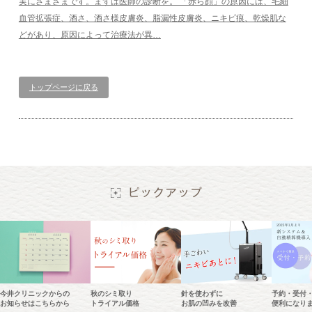
実にさまざまです。まずは医師の診断を。 「赤ら顔」の原因には、毛細
血管拡張症、酒さ、酒さ様皮膚炎、脂漏性皮膚炎、ニキビ痕、乾燥肌な
どがあり、原因によって治療法が異…
トップページに戻る
今井クリニックからの
秋のシミ取り
針を使わずに
予約・受付
お知らせはこちらから
トライアル価格
お肌の凹みを改善
便利になり