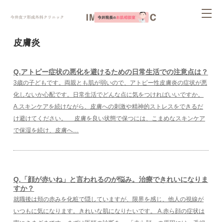
ページ内を移動するためのリンクです。
tog
サイト内の主なカテゴリメニューへ移動します
このページの本文へ移動します
nav
皮膚炎
Q.アトピー症状の悪化を避けるための日常生活での注意点は？
3歳の子どもです。両親とも肌が弱いので、アトピー性皮膚炎の症状が悪
化しないか心配です。日常生活でどんな点に気をつければいいですか。
A.スキンケアを続けながら、皮膚への刺激や精神的ストレスをできるだ
け避けてください。 皮膚を良い状態で保つには、こまめなスキンケア
で保湿を続け、皮膚へ…
Q.「顔が赤いね」と言われるのが悩み。治療できれいになりま
すか？
就職後は頬の赤みを化粧で隠していますが、限界を感じ、他人の視線が
いつもに気になります。きれいな肌になりたいです。 A.赤ら顔の症状は