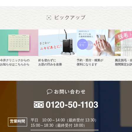
今井クリニックからの
針を使わずに
予約・受付・精算が
腕足脱毛・
お知らせはこちらから
お肌の凹みを改善
便利になります
期間限定お
平日 10:00～14:00（最終受付 13:30）
営業時間
15:00～18:30（最終受付 18:00）