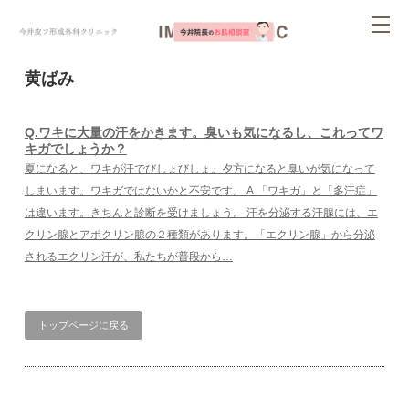
ページ内を移動するためのリンクです。
tog
サイト内の主なカテゴリメニューへ移動します
このページの本文へ移動します
nav
黄ばみ
Q.ワキに大量の汗をかきます。臭いも気になるし、これってワ
キガでしょうか？
夏になると、ワキが汗でびしょびしょ。夕方になると臭いが気になって
しまいます。ワキガではないかと不安です。 A.「ワキガ」と「多汗症」
は違います。きちんと診断を受けましょう。 汗を分泌する汗腺には、エ
クリン腺とアポクリン腺の２種類があります。「エクリン腺」から分泌
されるエクリン汗が、私たちが普段から…
トップページに戻る