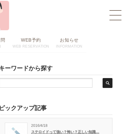
toggle
navigat
質問
WEB予約
お知らせ
N
WEB RESERVATION
INFORMATION
キーワードから探す
ピックアップ記事
2016/4/18
ステロイドって強い？怖い？正しい知識…