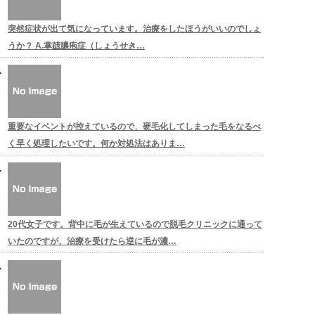
突然症状が出て気になっています。治療をしたほうがいいのでしょ
うか？ A.掌蹠膿疱症（しょうせき…
重要なイベントが控えているので、硬毛化してしまった毛をなるべ
く早く処理したいです。何か対処法はありま…
20代女子です。背中に毛が生えているので脱毛クリニックに通って
いたのですが、治療を受けたら逆に毛が濃…