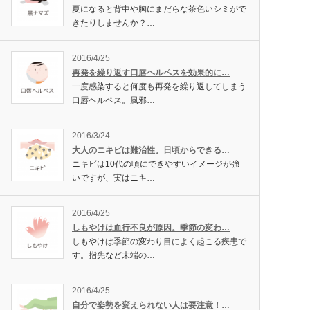
夏になると背中や胸にまだらな茶色いシミがで
きたりしませんか？…
2016/4/25
再発を繰り返す口唇ヘルペスを効果的に…
一度感染すると何度も再発を繰り返してしまう
口唇ヘルペス。風邪…
2016/3/24
大人のニキビは難治性。日頃からできる…
ニキビは10代の頃にできやすいイメージが強
いですが、実はニキ…
2016/4/25
しもやけは血行不良が原因。季節の変わ…
しもやけは季節の変わり目によく起こる疾患で
す。指先など末端の…
2016/4/25
自分で姿勢を変えられない人は要注意！…