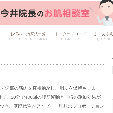
目
お悩み・治療法一覧
ドクターズコスメ
よくある
T
TROUBLE & TREATMENT
COSMETICS
QUESTIO
治療方法から探す
お悩みから探す
気で深部の筋肉を直接動かし、脂肪を燃焼させま
で、20分で400回の腹筋運動と同様の運動効果が
がつき、基礎代謝がアップし、理想のプロポーション