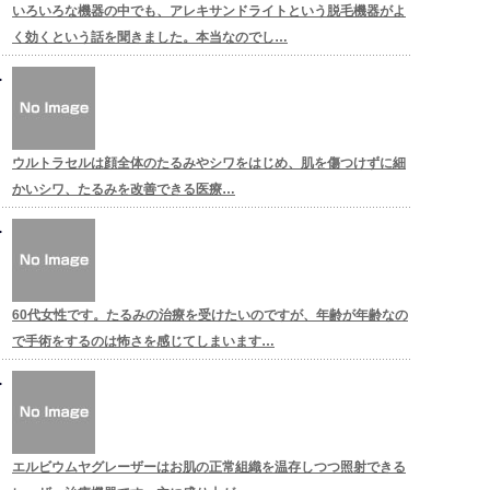
いろいろな機器の中でも、アレキサンドライトという脱毛機器がよ
く効くという話を聞きました。本当なのでし…
ウルトラセルは顔全体のたるみやシワをはじめ、肌を傷つけずに細
かいシワ、たるみを改善できる医療…
60代女性です。たるみの治療を受けたいのですが、年齢が年齢なの
で手術をするのは怖さを感じてしまいます…
エルビウムヤグレーザーはお肌の正常組織を温存しつつ照射できる