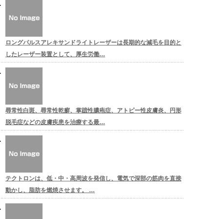
ロングパルスアレキサンドライトレーザーは長期的な減毛を目的と
したレーザー装置として、厚生労働…
尋常性白斑、尋常性乾癬、掌蹠性膿疱症、アトピー性皮膚炎、円形
脱毛症などの皮膚疾患を治療する最…
テクトロンは、低・中・高周波を発信し、電気で深部の筋肉を直接
動かし、脂肪を燃焼させます。 …