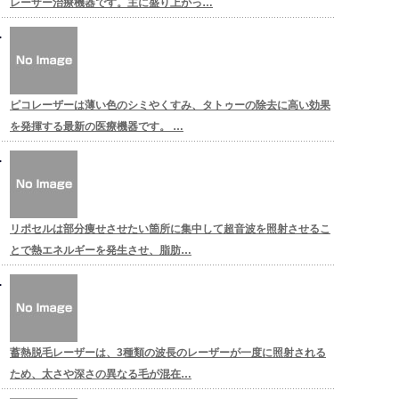
レーザー治療機器です。主に盛り上がっ…
ピコレーザーは薄い色のシミやくすみ、タトゥーの除去に高い効果
を発揮する最新の医療機器です。 …
リポセルは部分痩せさせたい箇所に集中して超音波を照射させるこ
とで熱エネルギーを発生させ、脂肪…
蓄熱脱毛レーザーは、3種類の波長のレーザーが一度に照射される
ため、太さや深さの異なる毛が混在…