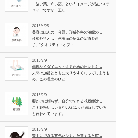
「強い薬、怖い薬」というイメージが強いステ
ロイドですが、正し…
2016/4/25
美容はほんの一分野。形成外科の治療の…
形成外科とは、体表面の病気の治療を通
じ、“クオリティ・オブ・…
2016/2/9
無理なくダイエットするためのヒントを…
人間は加齢とともに太りやすくなってしまうも
の。この理由のひと…
2016/2/9
薬だけに頼らず、自分でできる花粉症対…
スギ花粉症はいまや5人に1人が発症している
と言われています。…
2016/2/9
背中にできる茶色いシミ。放置すると広…