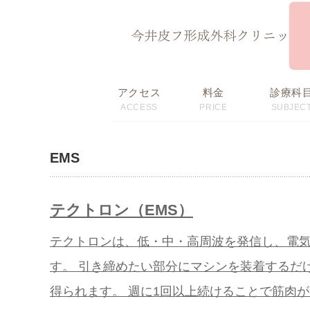
ページ内を移動するためのリンクです。
サイト内の主なカテゴリメニューへ移動します
このページの本文へ移動します
アクセス
料金
診療科
ACCESS
PRICE
SUBJEC
初回限定価格・
料金表
おすすめメニュー
EMS
テクトロン（EMS）
テクトロンは、低・中・高周波を発信し、電
す。 引き締めたい部分にマシンを装着するだけ
得られます。 週に1回以上続けることで筋肉