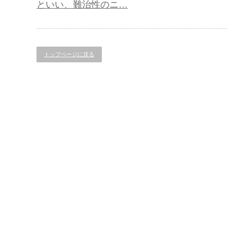
といい、難治性のニ…
トップページに戻る