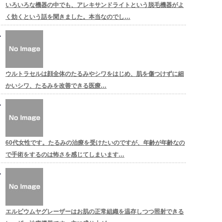
いろいろな機器の中でも、アレキサンドライトという脱毛機器がよ
く効くという話を聞きました。本当なのでし…
ウルトラセルは顔全体のたるみやシワをはじめ、肌を傷つけずに細
かいシワ、たるみを改善できる医療…
60代女性です。たるみの治療を受けたいのですが、年齢が年齢なの
で手術をするのは怖さを感じてしまいます…
エルビウムヤグレーザーはお肌の正常組織を温存しつつ照射できる