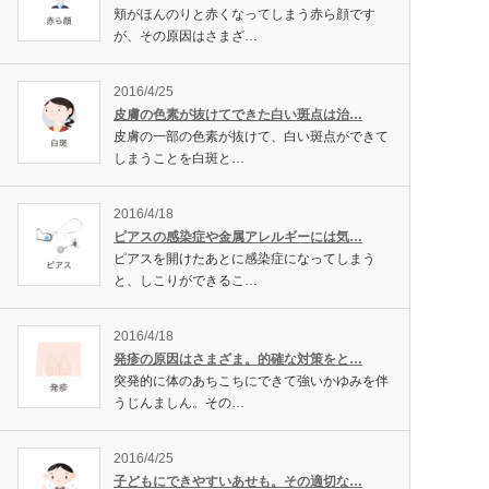
頬がほんのりと赤くなってしまう赤ら顔です
が、その原因はさまざ…
2016/4/25
皮膚の色素が抜けてできた白い斑点は治…
皮膚の一部の色素が抜けて、白い斑点ができて
しまうことを白斑と…
2016/4/18
ピアスの感染症や金属アレルギーには気…
ピアスを開けたあとに感染症になってしまう
と、しこりができるこ…
2016/4/18
発疹の原因はさまざま。的確な対策をと…
突発的に体のあちこちにできて強いかゆみを伴
うじんましん。その…
2016/4/25
子どもにできやすいあせも。その適切な…