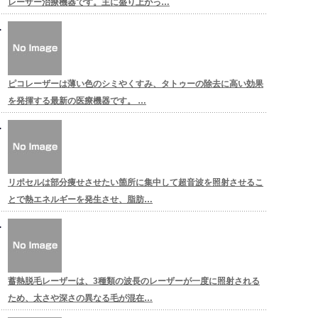
レーザー治療機器です。主に盛り上がっ…
ピコレーザーは薄い色のシミやくすみ、タトゥーの除去に高い効果
を発揮する最新の医療機器です。 …
リポセルは部分痩せさせたい箇所に集中して超音波を照射させるこ
とで熱エネルギーを発生させ、脂肪…
蓄熱脱毛レーザーは、3種類の波長のレーザーが一度に照射される
ため、太さや深さの異なる毛が混在…