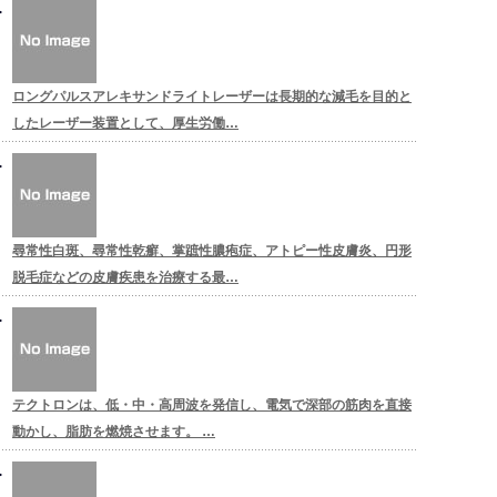
ロングパルスアレキサンドライトレーザーは長期的な減毛を目的と
したレーザー装置として、厚生労働…
尋常性白斑、尋常性乾癬、掌蹠性膿疱症、アトピー性皮膚炎、円形
脱毛症などの皮膚疾患を治療する最…
テクトロンは、低・中・高周波を発信し、電気で深部の筋肉を直接
動かし、脂肪を燃焼させます。 …