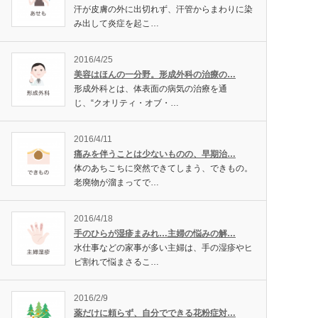
汗が皮膚の外に出切れず、汗管からまわりに染
み出して炎症を起こ…
2016/4/25
美容はほんの一分野。形成外科の治療の…
形成外科とは、体表面の病気の治療を通
じ、“クオリティ・オブ・…
2016/4/11
痛みを伴うことは少ないものの、早期治…
体のあちこちに突然できてしまう、できもの。
老廃物が溜まってで…
2016/4/18
手のひらが湿疹まみれ…主婦の悩みの解…
水仕事などの家事が多い主婦は、手の湿疹やヒ
ビ割れで悩まさるこ…
2016/2/9
薬だけに頼らず、自分でできる花粉症対…