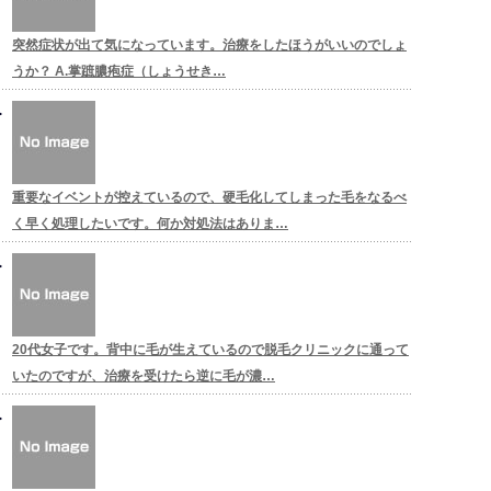
突然症状が出て気になっています。治療をしたほうがいいのでしょ
うか？ A.掌蹠膿疱症（しょうせき…
重要なイベントが控えているので、硬毛化してしまった毛をなるべ
く早く処理したいです。何か対処法はありま…
20代女子です。背中に毛が生えているので脱毛クリニックに通って
いたのですが、治療を受けたら逆に毛が濃…