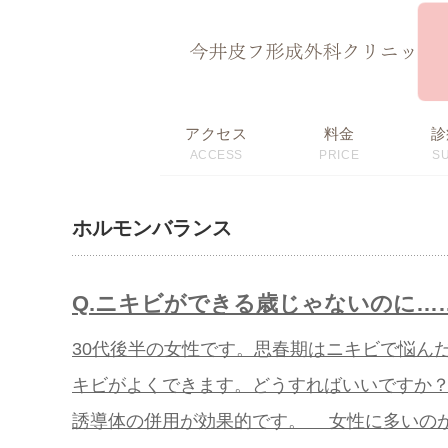
ページ内を移動するためのリンクです。
サイト内の主なカテゴリメニューへ移動します
このページの本文へ移動します
アクセス
料金
診
ACCESS
PRICE
S
初回限定価格・
料金表
おすすめメニュー
ホルモンバランス
Q.ニキビができる歳じゃないのに
30代後半の女性です。思春期はニキビで悩ん
キビがよくできます。どうすればいいですか？
誘導体の併用が効果的です。 女性に多いの