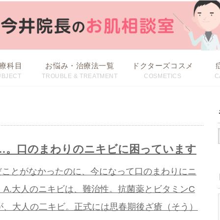
療科目
お悩み・治療法一覧
ドクターズコスメ
UBJECT
TROUBLE & TREATMENT
COSMETICS
C
治療方法から探す
お悩みから探す
……。口のまわりのニキビに困っています
だことがなかったのに、今になって口のまわりにニ
 A.大人のニキビは、難治性。抗菌薬とビタミンC
が、大人の二キビ。正式には思春期後ざ瘡（そう）