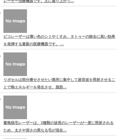
レーザー治療機器です。主に盛り上がっ…
ピコレーザーは薄い色のシミやくすみ、タトゥーの除去に高い効果
を発揮する最新の医療機器です。 …
リポセルは部分痩せさせたい箇所に集中して超音波を照射させるこ
とで熱エネルギーを発生させ、脂肪…
蓄熱脱毛レーザーは、3種類の波長のレーザーが一度に照射される
ため、太さや深さの異なる毛が混在…