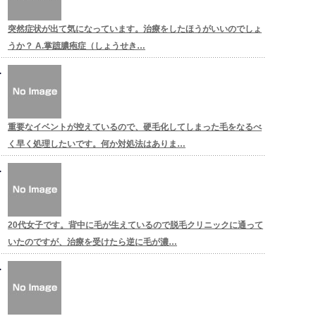
突然症状が出て気になっています。治療をしたほうがいいのでしょ
うか？ A.掌蹠膿疱症（しょうせき…
重要なイベントが控えているので、硬毛化してしまった毛をなるべ
く早く処理したいです。何か対処法はありま…
20代女子です。背中に毛が生えているので脱毛クリニックに通って
いたのですが、治療を受けたら逆に毛が濃…