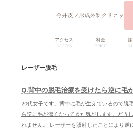
ページ内を移動するためのリンクです。
サイト内の主なカテゴリメニューへ移動します
このページの本文へ移動します
アクセス
料金
診
ACCESS
PRICE
S
初回限定価格・
料金表
おすすめメニュー
レーザー脱毛
Q.背中の脱毛治療を受けたら逆に毛
20代女子です。背中に毛が生えているので脱
ら逆に毛が濃くなってきた気がします。どうし
れません。 レーザーを照射したことにより逆