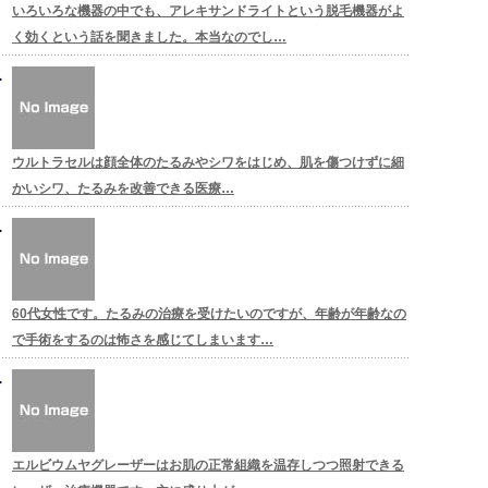
いろいろな機器の中でも、アレキサンドライトという脱毛機器がよ
く効くという話を聞きました。本当なのでし…
ウルトラセルは顔全体のたるみやシワをはじめ、肌を傷つけずに細
かいシワ、たるみを改善できる医療…
60代女性です。たるみの治療を受けたいのですが、年齢が年齢なの
で手術をするのは怖さを感じてしまいます…
エルビウムヤグレーザーはお肌の正常組織を温存しつつ照射できる