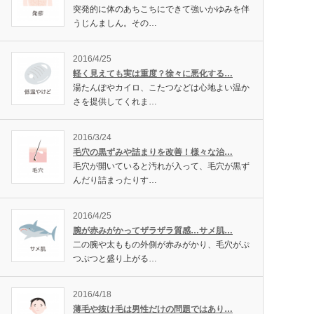
突発的に体のあちこちにできて強いかゆみを伴
うじんましん。その…
2016/4/25
軽く見えても実は重度？徐々に悪化する…
湯たんぽやカイロ、こたつなどは心地よい温か
さを提供してくれま…
2016/3/24
毛穴の黒ずみや詰まりを改善！様々な治…
毛穴が開いていると汚れが入って、毛穴が黒ず
んだり詰まったりす…
2016/4/25
腕が赤みがかってザラザラ質感…サメ肌…
二の腕や太ももの外側が赤みがかり、毛穴がぷ
つぷつと盛り上がる…
2016/4/18
薄毛や抜け毛は男性だけの問題ではあり…