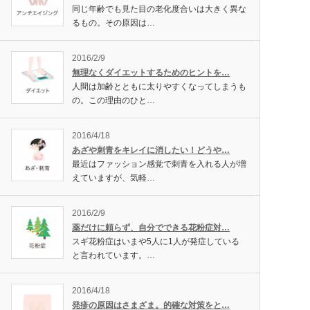
同じ年齢でも見た目の老化度合いは大きく異な
るもの。その原因は…
2016/2/9
無理なくダイエットするためのヒントを…
人間は加齢とともに太りやすくなってしまうも
の。この理由のひと…
2016/4/18
あざや刺青をキレイに消したい！どうや…
最近はファッション感覚で刺青を入れる人が増
えていますが、気軽…
2016/2/9
薬だけに頼らず、自分でできる花粉症対…
スギ花粉症はいまや5人に1人が発症している
と言われています。…
2016/4/18
発疹の原因はさまざま。的確な対策をと…