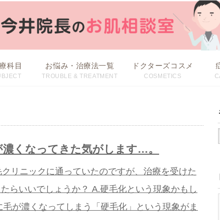
療科目
お悩み・治療法一覧
ドクターズコスメ
UBJECT
TROUBLE & TREATMENT
COSMETICS
C
治療方法から探す
お悩みから探す
が濃くなってきた気がします…。
毛クリニックに通っていたのですが、治療を受けた
たらいいでしょうか？ A.硬毛化という現象かもし
に毛が濃くなってしまう「硬毛化」という現象がま