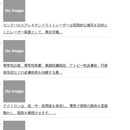
ロングパルスアレキサンドライトレーザーは長期的な減毛を目的と
したレーザー装置として、厚生労働…
尋常性白斑、尋常性乾癬、掌蹠性膿疱症、アトピー性皮膚炎、円形
脱毛症などの皮膚疾患を治療する最…
テクトロンは、低・中・高周波を発信し、電気で深部の筋肉を直接
動かし、脂肪を燃焼させます。 …