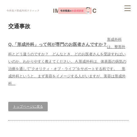
ページ内を移動するためのリンクです。
tog
サイト内の主なカテゴリメニューへ移動します
このページの本文へ移動します
nav
交通事故
形成外科
Q.「形成外科」って何が専門のお医者さんですか？
は、整形外
科とどう違うのですか？ どんなとき、どのお医者さんを受診すればい
いのか、わかりやすく教えてください。 A.形成外科は、体表面の病気の
治療を通して“クオリティ・オブ・ライフ”をサポートする科です。 形
成外科というと、まず美容をイメージする人がいますが、美容は形成外
科…
トップページに戻る