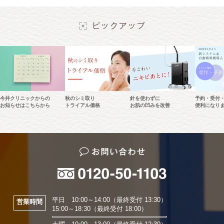
今井クリニックからの
秋のシミ取り
針を使わずに
予約・受付
お知らせはこちらから
トライアル価格
お肌の凹みを改善
便利になり
平日 10:00～14:00（最終受付 13:30）
営業時間
15:00～18:30（最終受付 18:00）