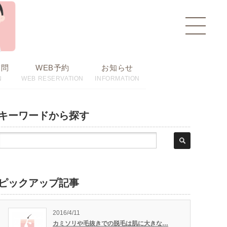
toggle
navigat
質問
WEB予約
お知らせ
N
WEB RESERVATION
INFORMATION
キーワードから探す
ピックアップ記事
2016/4/11
カミソリや毛抜きでの脱毛は肌に大きな…