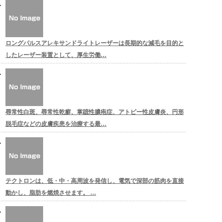
ロングパルスアレキサンドライトレーザーは長期的な減毛を目的と
したレーザー装置として、厚生労働…
尋常性白斑、尋常性乾癬、掌蹠性膿疱症、アトピー性皮膚炎、円形
脱毛症などの皮膚疾患を治療する最…
テクトロンは、低・中・高周波を発信し、電気で深部の筋肉を直接
動かし、脂肪を燃焼させます。 …