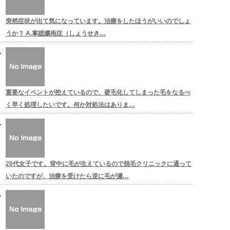
突然症状が出て気になっています。治療をしたほうがいいのでしょ
うか？ A.掌蹠膿疱症（しょうせき…
重要なイベントが控えているので、硬毛化してしまった毛をなるべ
く早く処理したいです。何か対処法はありま…
20代女子です。背中に毛が生えているので脱毛クリニックに通って
いたのですが、治療を受けたら逆に毛が濃…