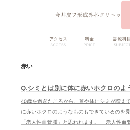
ページ内を移動するためのリンクです。
サイト内の主なカテゴリメニューへ移動します
このページの本文へ移動します
アクセス
料金
診療科
ACCESS
PRICE
SUBJEC
初回限定価格・
料金表
おすすめメニュー
赤い
Q.シミとは別に体に赤いホクロのような
40歳を過ぎたころから、首や体にシミが増え
に赤いホクロのようなものもできているのを見
「老人性血管腫」と思われます。 老人性血