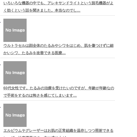
いろいろな機器の中でも、アレキサンドライトという脱毛機器がよ
く効くという話を聞きました。本当なのでし…
ウルトラセルは顔全体のたるみやシワをはじめ、肌を傷つけずに細
かいシワ、たるみを改善できる医療…
60代女性です。たるみの治療を受けたいのですが、年齢が年齢なの
で手術をするのは怖さを感じてしまいます…
エルビウムヤグレーザーはお肌の正常組織を温存しつつ照射できる