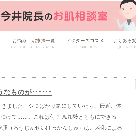
目
お悩み・治療法一覧
ドクターズコスメ
よくある
T
TROUBLE & TREATMENT
COSMETICS
QUESTIO
治療方法から探す
お悩みから探す
ものが･･････
てきました。シミばかり気にしていたら、最近、体
つけて……。これは何？ A.加齢とともにできる
管腫（ろうじんせいけっかんしゅ）は、老化による