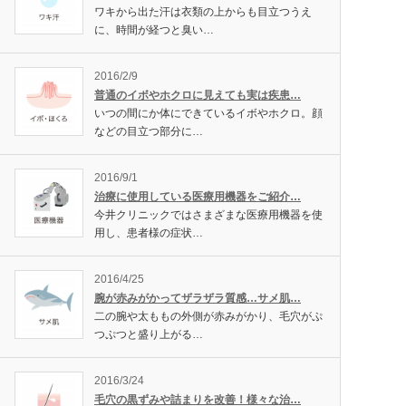
ワキから出た汗は衣類の上からも目立つうえ
に、時間が経つと臭い…
2016/2/9
普通のイボやホクロに見えても実は疾患…
いつの間にか体にできているイボやホクロ。顔
などの目立つ部分に…
2016/9/1
治療に使用している医療用機器をご紹介…
今井クリニックではさまざまな医療用機器を使
用し、患者様の症状…
2016/4/25
腕が赤みがかってザラザラ質感…サメ肌…
二の腕や太ももの外側が赤みがかり、毛穴がぷ
つぷつと盛り上がる…
2016/3/24
毛穴の黒ずみや詰まりを改善！様々な治…