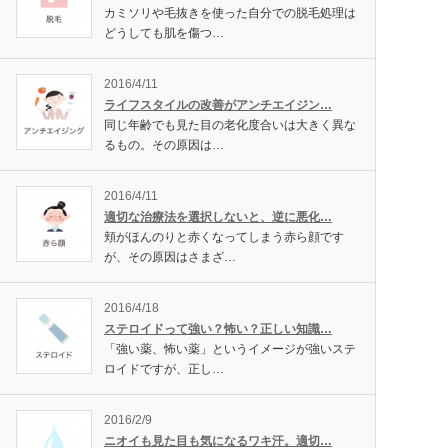
カミソリや毛抜きを使った自分での脱毛処理は
どうしても肌を傷つ…
2016/4/11
ライフスタイルの改善がアンチエイジン…
同じ年齢でも見た目の老化度合いは大きく異な
るもの。その原因は…
2016/4/11
適切な治療法を選択しないと、逆に悪化…
頬がほんのりと赤くなってしまう赤ら顔です
が、その原因はさまざ…
2016/4/18
ステロイドって強い？怖い？正しい知識…
「強い薬、怖い薬」というイメージが強いステ
ロイドですが、正し…
2016/2/9
ニオイも見た目も気になるワキ汗。適切…