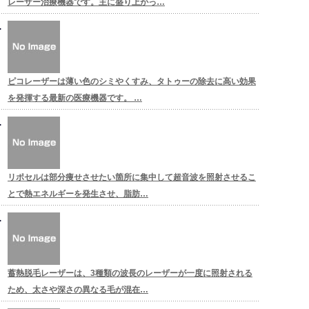
レーザー治療機器です。主に盛り上がっ…
ピコレーザーは薄い色のシミやくすみ、タトゥーの除去に高い効果
を発揮する最新の医療機器です。 …
リポセルは部分痩せさせたい箇所に集中して超音波を照射させるこ
とで熱エネルギーを発生させ、脂肪…
蓄熱脱毛レーザーは、3種類の波長のレーザーが一度に照射される
ため、太さや深さの異なる毛が混在…