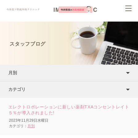
ページ内を移動するためのリンクです。
togg
サイト内の主なカテゴリメニューへ移動します
navi
このページの本文へ移動します
スタッフブログ
月別
カテゴリ
エレクトロポレーションに新しい薬剤TXAコンセントレイト
５％が導入されました!
2023年11月29日水曜日
カテゴリ：
月別