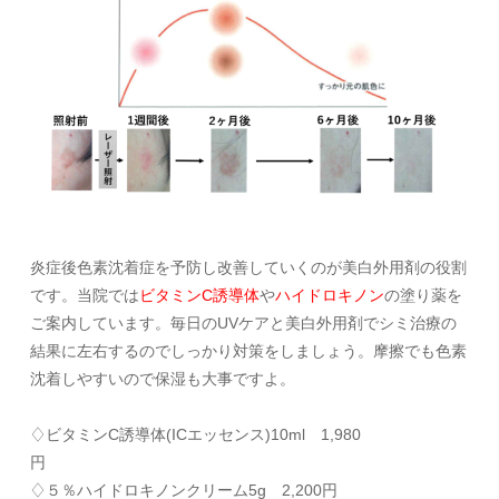
炎症後色素沈着症を予防し改善していくのが美白外用剤の役割
です。当院では
ビタミンC誘導体
や
ハイドロキノン
の塗り薬を
ご案内しています。毎日のUVケアと美白外用剤でシミ治療の
結果に左右するのでしっかり対策をしましょう。摩擦でも色素
沈着しやすいので保湿も大事ですよ。
♢ビタミンC誘導体(ICエッセンス)10ml 1,980
♢５％ハイドロキノンクリーム5g 2,200円