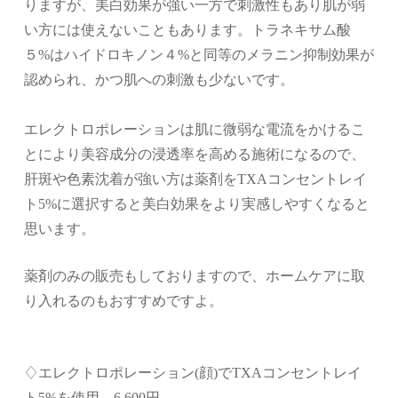
りますが、美白効果が強い一方で刺激性もあり肌が弱
い方には使えないこともあります。トラネキサム酸
５%はハイドロキノン
４%
と同等のメラニン抑制効果が
認められ、かつ肌への刺激も少ないです。
エレクトロポレーションは肌に微弱な電流をかけるこ
とにより美容成分の浸透率を高める施術になるので、
肝斑や色素沈着が強い方は薬剤を
TXA
コンセントレイ
ト
5%
に選択すると美白効果をより
実感しやすくなると
思います。
薬剤のみの販売もしておりますので、ホームケアに取
り入れるのもおすすめですよ。
♢エレクトロポレーション(顔)でTXAコンセントレイ
ト5%を使用 6,600円