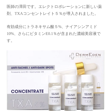
医師の澤田です。エレクトロポレーションに新しい薬
剤、
TXA
コンセントレイト５％
が導入されました。
有効成分にトラネキサム酸５
%
、ナイアシンアミド
10%
、さらにビタミン
E0.1
％が含まれた濃縮美容液で
す。