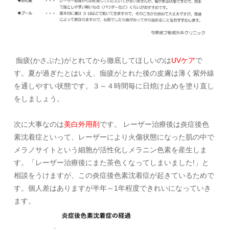
痂疲
(
かさぶた
)
がとれてから徹底してほしいのは
UVケア
で
す。夏が過ぎたとはいえ、痂疲がとれた後の皮膚は薄く紫外線
を通しやすい状態です。３～４時間毎に日焼け止めを塗り直し
をしましょう。
次に大事なのは
美白外用剤
です。 レーザー治療後は炎症後色
素沈着症といって、レーザーにより火傷状態になった肌の中で
メラノサイトという細胞が活性化しメラニン色素を産生しま
す。「レーザー治療後にまた茶色くなってしまいました
!
」と
相談をうけますが、この炎症後色素沈着症が起きているためで
す。個人差はありますが半年～1年程度できれいになっていき
ます。