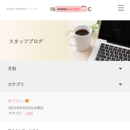
ページ内を移動するためのリンクです。
togg
サイト内の主なカテゴリメニューへ移動します
navi
このページの本文へ移動します
スタッフブログ
月別
カテゴリ
めでたい
2012年6月26日火曜日
カテゴリ：
月別