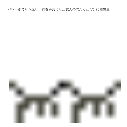
バレー部で汗を流し、青春を共にした友人の式だっただけに感無量