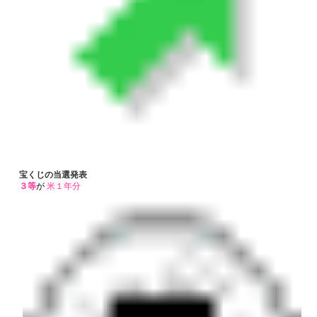
宝くじの当選発表
３等
が
米１年分