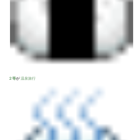
２等
が
温泉旅行