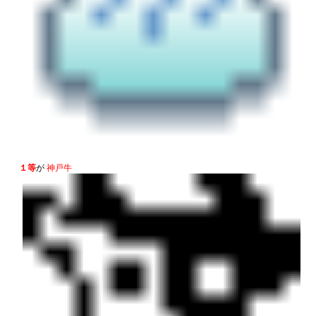
１等
が
神戸牛