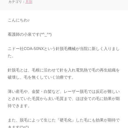
カテゴリ：
月別
こんにちわ♪
看護師の小泉です(*^_^*)
ニドー社COA-50NXという針脱毛機械が当院に新しく入りまし
た。
針脱毛とは、毛根に沿わせて針を入れ電気熱で毛の再生組織を
破壊し、毛を無くしていく治療です。
薄い産毛や、金髪・白髪など、レーザー脱毛では反応が難しい
とされていた毛質から太い毛質まで、ほぼ全ての毛に効果が期
待できます。
また、脱毛によって生じた『硬毛化』した毛にも効果が期待で
きます(^o^)