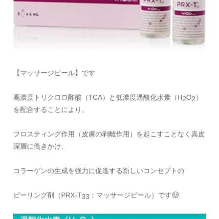
【マッサージピール】です
高濃度トリクロロ酢酸
（TCA）と
低濃度過酸化水素
（H
O
）
2
2
を配合することにより、
フロスティング作用（皮膚の剥離作用）を起こすことなく真皮
深層に働きかけ、
コラーゲンの生成を強力に促進
する新しいコンセプトの
ピーリング剤（PRX-T
：マッサージピール）です
33