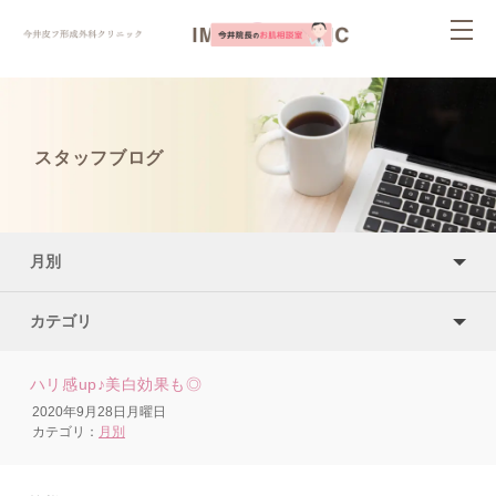
ページ内を移動するためのリンクです。
togg
サイト内の主なカテゴリメニューへ移動します
navi
このページの本文へ移動します
スタッフブログ
月別
カテゴリ
ハリ感up♪美白効果も◎
2020年9月28日月曜日
カテゴリ：
月別