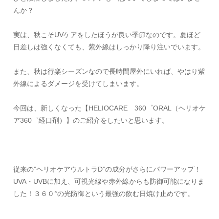
んか？
実は、秋こそ
UV
ケアをしたほうが良い季節なのです。夏ほど
日差しは強くなくても、紫外線はしっかり降り注いでいます。
また、秋は行楽シーズンなので長時間屋外にいれば、やはり紫
外線によるダメージを受けてしまいます。
今回は、新しくなった【
HELIOCARE
360
゜
ORAL
（ヘリオケ
ア
360
゜経口剤）】のご紹介をしたいと思います。
従来の”ヘリオケアウルトラ
D
”の成分がさらにパワーアップ！
UVA
・
UVB
に加え、可視光線や赤外線からも防御可能になりま
した！３６０°の光防御という最強の飲む日焼け止めです。