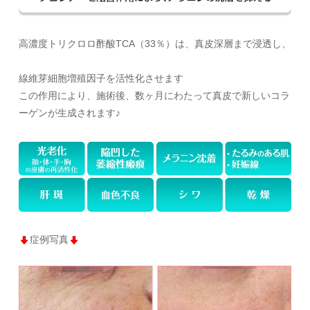
高濃度トリクロロ酢酸TCA（33％）は、真皮深層まで浸透し、
線維芽細胞増殖因子を活性化させます
この作用により、施術後、
数ヶ月
にわたって真皮で新しいコラ
ーゲンが生成されます♪
症例写真