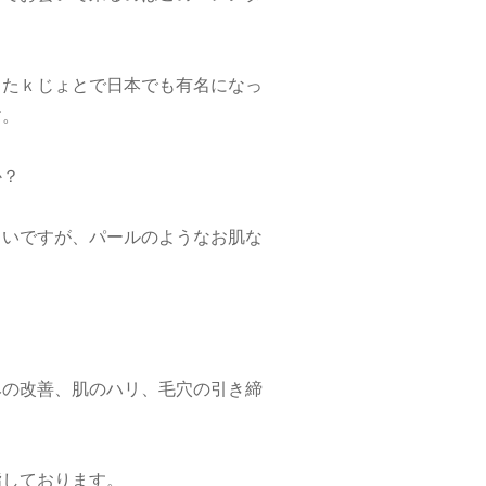
ったｋじょとで日本でも有名になっ
す。
か？
しいですが、パールのようなお肌な
みの改善、肌のハリ、毛穴の引き締
指しております。