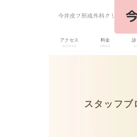
ページ内を移動するためのリンクです。
サイト内の主なカテゴリメニューへ移動します
このページの本文へ移動します
アクセス
料金
診
ACCESS
PRICE
S
スタッフブ