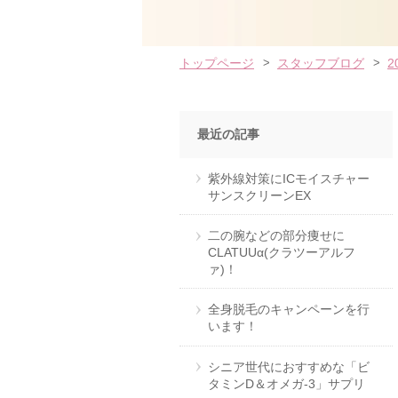
トップページ
スタッフブログ
2
最近の記事
紫外線対策にICモイスチャー
サンスクリーンEX
二の腕などの部分痩せに
CLATUUα(クラツーアルフ
ァ)！
全身脱毛のキャンペーンを行
います！
シニア世代におすすめな「ビ
タミンD＆オメガ-3」サプリ