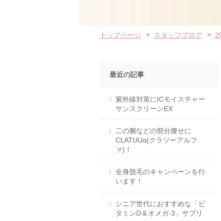
トップページ
スタッフブログ
2
最近の記事
紫外線対策にICモイスチャー
サンスクリーンEX
二の腕などの部分痩せに
CLATUUα(クラツーアルフ
ァ)！
全身脱毛のキャンペーンを行
います！
シニア世代におすすめな「ビ
タミンD＆オメガ-3」サプリ