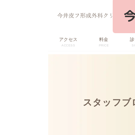
ページ内を移動するためのリンクです。
サイト内の主なカテゴリメニューへ移動します
このページの本文へ移動します
アクセス
料金
診
ACCESS
PRICE
S
スタッフブ