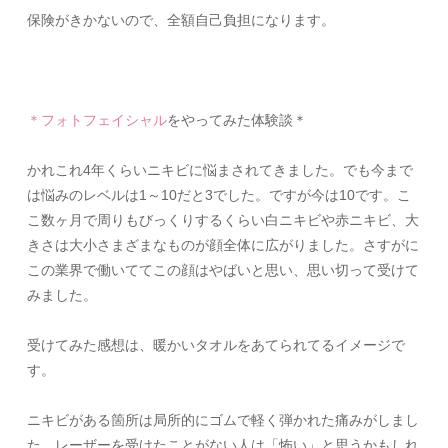
保険がきかないので、全額自己負担になります。
＊フォトフェイシャル
をやってみた体験談＊
かれこれ
4
年くらいニキビに悩まされてきました。
でも今まで
は悩みのレベルは
1
～
10
だと
3
でした。ですが今は
1
0
です。
こ
こ数ヶ月で周りもびっくりするくらい白ニキビや赤ニキビ、
大
きさは大小さまざまなものが顔全体に広がりました。
さすがに
この業界で働いててこの顔はやばいと思い、
思い切って受けて
みました。
受けてみた感想は、暖かいタオルをあてられてるイメージで
す。
ニキビがある箇所は局所的にゴムで軽く弾かれた痛みがしまし
た。
レーザーを受けたことがない人は「怖い」
と思うかもしれ