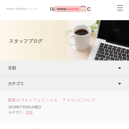
ページ内を移動するためのリンクです。
togg
サイト内の主なカテゴリメニューへ移動します
navi
このページの本文へ移動します
スタッフブログ
月別
カテゴリ
最新のフォトフェイシャル アイコンについて
2019年7月9日火曜日
カテゴリ：
月別