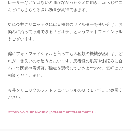
レーザーなどではないと届かなかったシミに届き、赤ら顔やニ
キビにもさらなる高い効果が期待できます。
更に今井クリニッックには５種類
のフィルターを使い分け、お
悩みに沿って照射できる「ビオラ」というフォトフェイシャル
もございます。
偏にフォトフェイシャルと言っても３種類の機械があれば、ど
れが一番良いのか迷うと思います。患者様の肌質やお悩みに合
わせて医師や看護師が機械を選択していきますので、気軽にご
相談くださいませ。
今井クリニックのフォトフェイシャルのＵＲＬです。ご参照く
ださい。
https://www.imai-clinic.jp/treatment/treatment01/