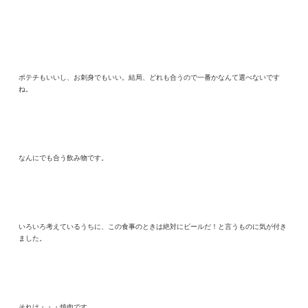
ポテチもいいし、お刺身でもいい。結局、どれも合うので一番かなんて選べないです
ね。
なんにでも合う飲み物です。
いろいろ考えているうちに、この食事のときは絶対にビールだ！と言うものに気が付き
ました。
それは・・・焼肉です