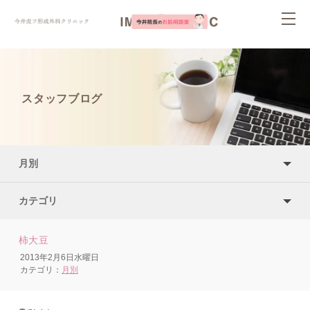
ページ内を移動するためのリンクです。
togg
サイト内の主なカテゴリメニューへ移動します
navi
このページの本文へ移動します
スタッフブログ
月別
カテゴリ
柿大豆
2013年2月6日水曜日
カテゴリ：
月別