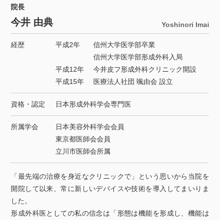
院長
今井 由典
Yoshinori Imai
経歴
平成2年
信州大学医学部卒業
信州大学医学部形成外科入局
平成12年
今井皮フ形成外科クリニック開設
平成15年
医療法人社団 颯由会 設立
資格・認定
日本形成外科学会専門医
所属学会
日本美容外科学会会員
東京都医師会会員
立川市医師会所属
「最先端の治療を身近なクリニックで」という思いから当院を
開院して以来、常に新しいデバイスや技術を導入してまいりま
した。
形成外科医としての私の信念は「形態は機能を形成し、機能は