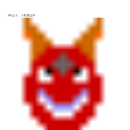
MCは２，３粒鬼は外