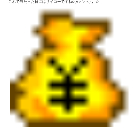
これで当たった日にはサイコーですねо(ж＞▽＜)ｙ ☆