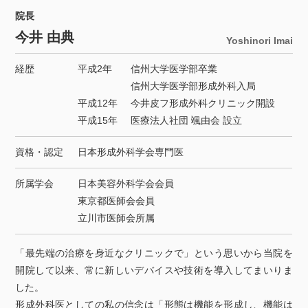
院長
今井 由典
Yoshinori Imai
経歴
平成2年
信州大学医学部卒業
信州大学医学部形成外科入局
平成12年
今井皮フ形成外科クリニック開設
平成15年
医療法人社団 颯由会 設立
資格・認定
日本形成外科学会専門医
所属学会
日本美容外科学会会員
東京都医師会会員
立川市医師会所属
「最先端の治療を身近なクリニックで」という思いから当院を
開院して以来、常に新しいデバイスや技術を導入してまいりま
した。
形成外科医としての私の信念は「形態は機能を形成し、機能は