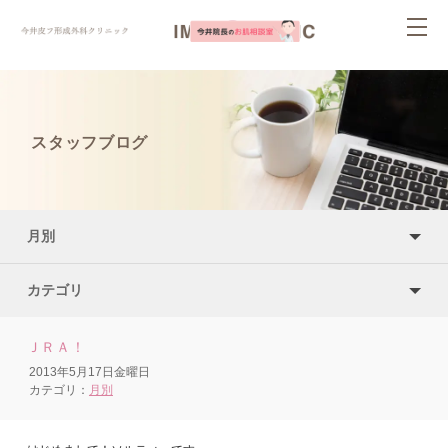
ページ内を移動するためのリンクです。
togg
サイト内の主なカテゴリメニューへ移動します
navi
このページの本文へ移動します
スタッフブログ
月別
カテゴリ
ＪＲＡ！
2013年5月17日金曜日
カテゴリ：
月別