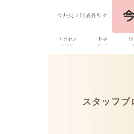
ページ内を移動するためのリンクです。
サイト内の主なカテゴリメニューへ移動します
このページの本文へ移動します
アクセス
料金
診
ACCESS
PRICE
S
スタッフブ