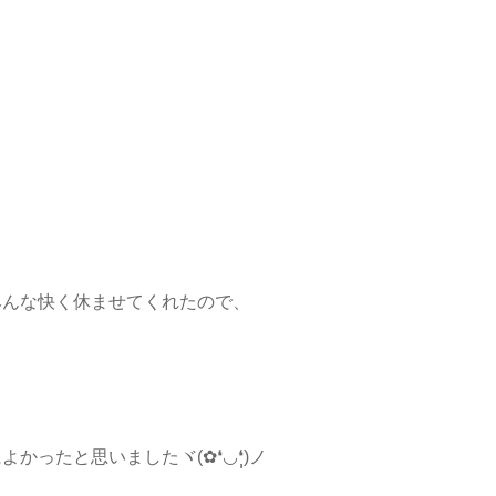
みんな快く休ませてくれたので、
たと思いましたヾ(✿❛◡❛ฺฺ)ノ