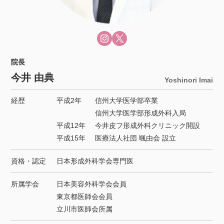
院長
今井 由典
Yoshinori Imai
経歴
平成2年
信州大学医学部卒業
信州大学医学部形成外科入局
平成12年
今井皮フ形成外科クリニック開設
平成15年
医療法人社団 颯由会 設立
資格・認定
日本形成外科学会専門医
所属学会
日本美容外科学会会員
東京都医師会会員
立川市医師会所属