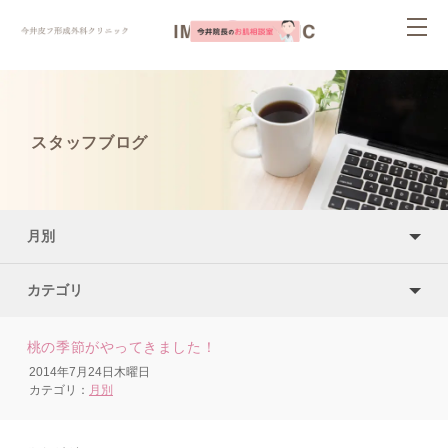
ページ内を移動するためのリンクです。
togg
サイト内の主なカテゴリメニューへ移動します
navi
このページの本文へ移動します
スタッフブログ
月別
カテゴリ
桃の季節がやってきました！
2014年7月24日木曜日
カテゴリ：
月別