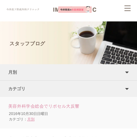
ページ内を移動するためのリンクです。
togg
サイト内の主なカテゴリメニューへ移動します
navi
このページの本文へ移動します
スタッフブログ
月別
カテゴリ
美容外科学会総会でリポセル大反響
2016年10月30日日曜日
カテゴリ：
月別