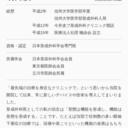
経歴
平成2年
信州大学医学部卒業
信州大学医学部形成外科入局
平成12年
今井皮フ形成外科クリニック開設
平成15年
医療法人社団 颯由会 設立
資格・認定
日本形成外科学会専門医
所属学会
日本美容外科学会会員
東京都医師会会員
立川市医師会所属
「最先端の治療を身近なクリニックで」という思いから当院を
開院して以来、常に新しいデバイスや技術を導入してまいりま
した。
形成外科医としての私の信念は「形態は機能を形成し、機能は
形態を形成する」ことです。たとえば当院で症例数の多い眼瞼
下垂症の治療では、頭痛や肩こりといった機能の改善はもちろ