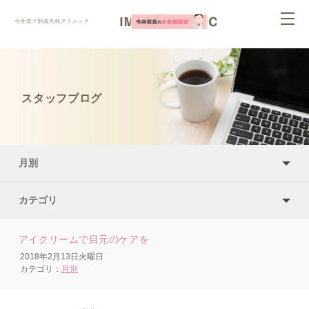
ページ内を移動するためのリンクです。
togg
サイト内の主なカテゴリメニューへ移動します
navi
このページの本文へ移動します
スタッフブログ
月別
カテゴリ
アイクリームで目元のケアを
2018年2月13日火曜日
カテゴリ：
月別