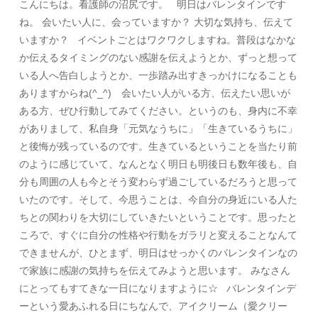
こんにちは。看護師の沼尻です。 明日はバレンタインです
ね。 会いたい人に、会っていますか？ 大切な気持ち、伝えて
いますか？ イベントごとはワクワクしますね。普段はなかな
か伝えるタイミングのない感謝を伝えようとか、ずっと想って
いる人へ告白しようとか、一歩踏み出すきっかけになることも
ありますからね(^_^) 会いたい人がいる方、伝えたい思いが
ある方、ぜひ行動してみてください。というのも、身内に不幸
がありまして、私自身「元気なうちに」「生きているうちに」
と後悔が残っているのです。生きているということを当たり前
のように感じていて、なんとなく明日も明後日も数年後も、自
分も周囲の人も今とそう変わらず過ごしているだろうと思って
いたのです。そして、今思うことは、今自分の身近にいる人た
ちとの関わりを大切にしていきたいということです。思ったと
ころで、すぐに自分の性格や行動をガラリと変えることなんて
できませんが、ひとまず、明日はせっかくのバレンタインなの
で家族に感謝の気持ちを伝えてみようと思います。 みなさん
にとってもすてきな一日になりますように☆ バレンタインデ
ーという愛あふれる日にちなんで、アイクリーム（愛クリー