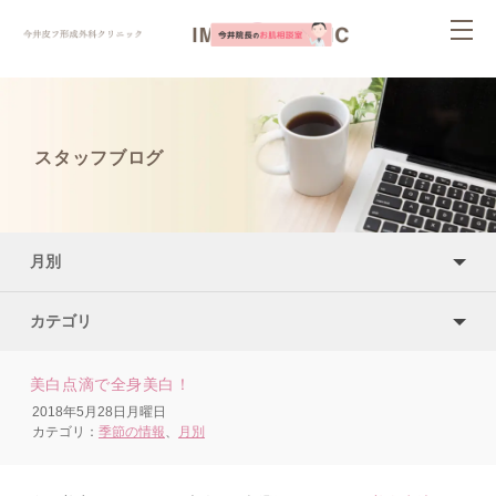
ページ内を移動するためのリンクです。
togg
サイト内の主なカテゴリメニューへ移動します
navi
このページの本文へ移動します
スタッフブログ
月別
カテゴリ
美白点滴で全身美白！
2018年5月28日月曜日
カテゴリ：
季節の情報
、
月別