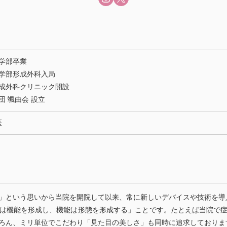
学部卒業
学部形成外科入局
成外科クリニック開設
団 颯由会 設立
医
」という思いから当院を開院して以来、常に新しいデバイスや技術を導
は機能を形成し、機能は形態を形成する」ことです。たとえば当院で
ろん、ミリ単位でこだわり「見た目の美しさ」も同時に追求しておりま