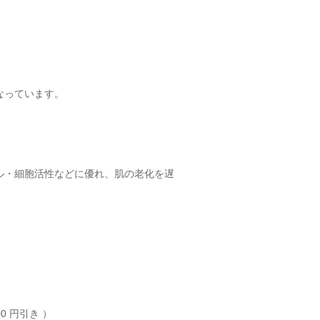
なっています。
ル・細胞活性などに優れ、肌の老化を遅
00
円引き ）