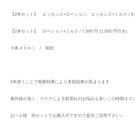
【
2
本セット】 エッセンス
+
ローション、エッセンス
+
ミルク
/ 9
【
2
本セット】 ローション
+
ミルク
/ 7,000
円
(1,000
円引き
)
※各４０ｍｌ / 税別
3本使うことで相乗効果により美肌効果が高まります。
紫外線が強く、マスクによる肌荒れのお悩みも多いこの時期オス
お一人様 何セットでも購入可ですので是非ご活用下さい♪