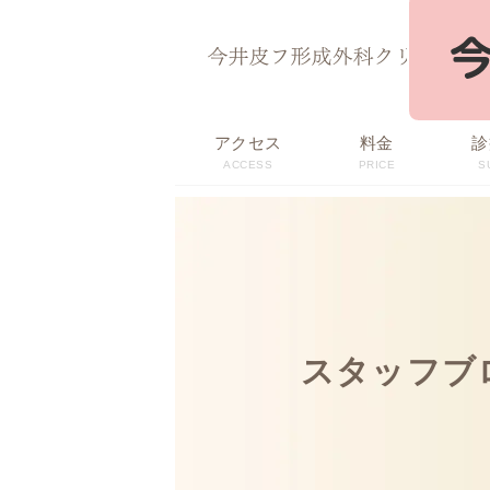
ページ内を移動するためのリンクです。
サイト内の主なカテゴリメニューへ移動します
このページの本文へ移動します
アクセス
料金
診
ACCESS
PRICE
S
スタッフブ