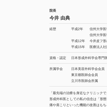
院長
今井 由典
経歴
平成2年
信州大学医
信州大学医
平成12年
今井皮フ形
平成15年
医療法人社
資格・認定
日本形成外科学会専門
所属学会
日本美容外科学会会員
東京都医師会会員
立川市医師会所属
「最先端の治療を身近なクリニックで
形成外科医としての私の信念は「形態
痛や肩こりといった機能の改善はもち