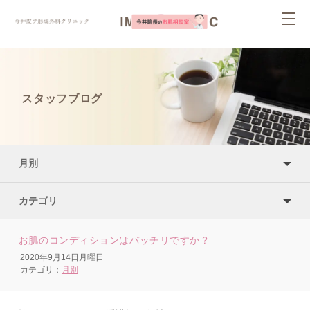
ページ内を移動するためのリンクです。
togg
サイト内の主なカテゴリメニューへ移動します
navi
このページの本文へ移動します
スタッフブログ
月別
カテゴリ
お肌のコンディションはバッチリですか？
2020年9月14日月曜日
カテゴリ：
月別