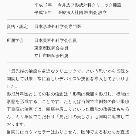
平成12年
今井皮フ形成外科クリニック開設
平成15年
医療法人社団 颯由会 設立
資格・認定
日本形成外科学会専門医
所属学会
日本美容外科学会会員
東京都医師会会員
立川市医師会所属
「最先端の治療を身近なクリニックで」という思いから当院を
開院して以来、常に新しいデバイスや技術を導入してまいりま
した。
形成外科医としての私の信念は「形態は機能を形成し、機能は
形態を形成する」ことです。たとえば当院で症例数の多い眼瞼
下垂症の治療では、頭痛や肩こりといった機能の改善はもちろ
ん、ミリ単位でこだわり「見た目の美しさ」も同時に追求して
おります。
当院にはカウンセラーはおりません。医師である私たちが直接