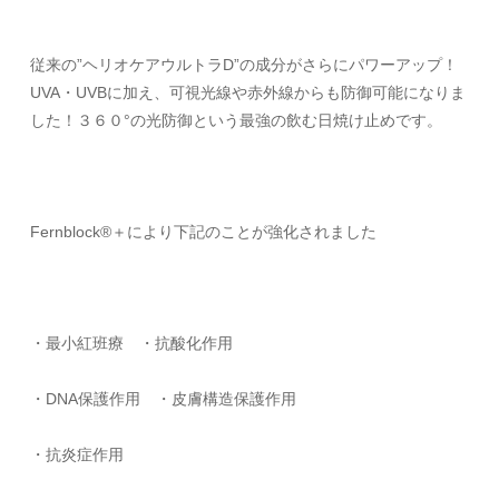
従来の”ヘリオケアウルトラ
D
”の成分がさらにパワーアップ！
UVA
・
UVB
に加え、可視光線や赤外線からも防御可能になりま
した！３６０°の光防御という最強の飲む日焼け止めです。
Fernblock®＋により下記のことが強化されました
・最小紅班療 ・抗酸化作用
・
DNA
保護作用 ・皮膚構造保護作用
・抗炎症作用