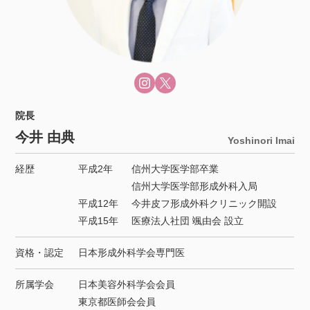
院長
今井 由典
Yoshinori Imai
経歴
平成2年
信州大学医学部卒業
信州大学医学部形成外科入局
平成12年
今井皮フ形成外科クリニック開設
平成15年
医療法人社団 颯由会 設立
資格・認定
日本形成外科学会専門医
所属学会
日本美容外科学会会員
東京都医師会会員