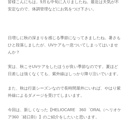
皆様こんにちは。
9
月も中旬に入りましたね。最近は天気が不
安定なので、体調管理などにお気をつけ下さい。
日増しに秋の深まりを感じる季節になってきましたね。暑さも
ひと段落しましたが、
UV
ケアも一息ついてしまってはいませ
んか？
実は、秋こそ
UV
ケアをしたほうが良い季節なのです。夏ほど
日差しは強くなくても、紫外線はしっかり降り注いでいます。
また、秋は行楽シーズンなので長時間屋外にいれば、やはり紫
外線によるダメージを受けてしまいます。
今回は、新しくなった【
HELIOCARE
360
゜
ORAL
（ヘリオケ
ア
360
゜経口剤）】のご紹介をしたいと思います。