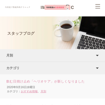
ページ内を移動するためのリンクです。
togg
サイト内の主なカテゴリメニューへ移動します
navi
このページの本文へ移動します
スタッフブログ
月別
カテゴリ
飲む日焼け止め「ヘリオケア」が新しくなりました
2020年9月16日水曜日
カテゴリ：
おすすめ情報
、
月別