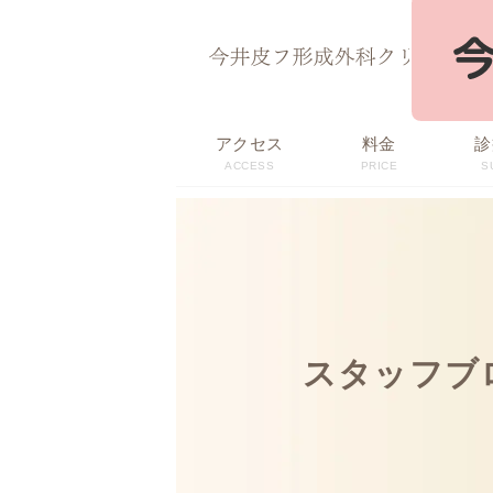
ページ内を移動するためのリンクです。
サイト内の主なカテゴリメニューへ移動します
このページの本文へ移動します
アクセス
料金
診
ACCESS
PRICE
S
スタッフブ