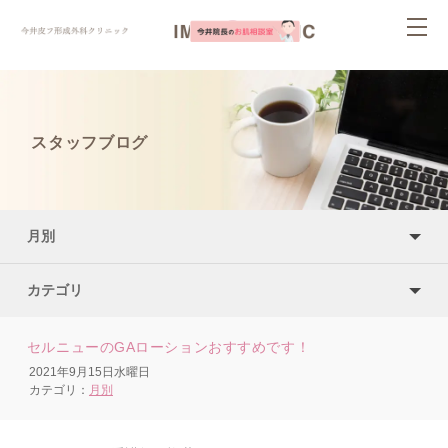
ページ内を移動するためのリンクです。
togg
サイト内の主なカテゴリメニューへ移動します
navi
このページの本文へ移動します
スタッフブログ
月別
カテゴリ
セルニューのGAローションおすすめです！
2021年9月15日水曜日
カテゴリ：
月別