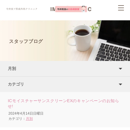
ページ内を移動するためのリンクです。
togg
サイト内の主なカテゴリメニューへ移動します
navi
このページの本文へ移動します
スタッフブログ
月別
カテゴリ
ICモイスチャーサンスクリーンEXのキャンペーンのお知ら
せ!
2024年4月14日日曜日
カテゴリ：
月別