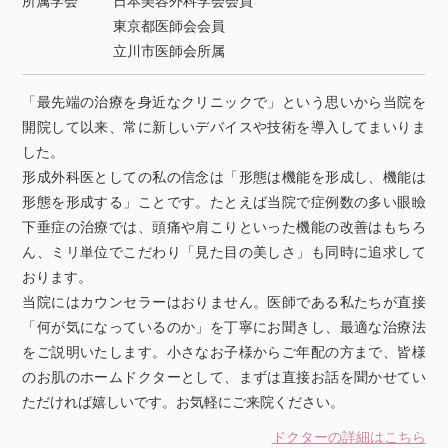
所属学会
日本美容外科学会会員
東京都医師会会員
立川市医師会所属
「最先端の治療を身近なクリニックで」という思いから当院を
開院して以来、常に新しいデバイスや技術を導入してまいりま
した。
形成外科医としての私の信念は「形態は機能を形成し、機能は
形態を形成する」ことです。たとえば当院で症例数の多い眼瞼
下垂症の治療では、頭痛や肩こりといった機能の改善はもちろ
ん、ミリ単位でこだわり「見た目の美しさ」も同時に追求して
おります。
当院にはカウンセラーはおりません。医師である私たちが直接
「何が気になっているのか」を丁寧にお聞きし、最適な治療法
をご説明いたします。小さなお子様からご年配の方まで、皆様
のお肌のホームドクターとして、まずは直接お話を聞かせてい
ただければ嬉しいです。お気軽にご来院ください。
ドクターの詳細はこちら