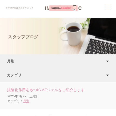
ページ内を移動するためのリンクです。
togg
サイト内の主なカテゴリメニューへ移動します
navi
このページの本文へ移動します
スタッフブログ
月別
カテゴリ
抗酸化作用をもつIC AFジェルをご紹介します
2025年3月29日土曜日
カテゴリ：
月別