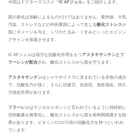
今回はドクターズコスメ
「IC AFジェル」
をご紹介します。
肌の老化は加齢によるものだけではありません。紫外線、大気
汚染、ストレスなどの外的要因によって生じる
酸化ストレス
が
肌にダメージを与え、シワやたるみ・くすみといったエイジン
グサインを加速させます。
IC AFジェルは強力な抗酸化作用をもつ
アスタキサンチンとフ
ラーレンが配合
され、酸化ストレスから肌を守ります。
アスタキサンチン
はシャケやイクラに含まれている赤色の成分
で、抗酸化力が強く、さらに抗疲労、抗炎症、免疫強化、持久
力強化作用があります。
フラーレン
はラジカルスポンジと言われているように持続的に
活性酸素を無害化し、酸化ストレスから肌を長時間保護する効
果があります。ビタミンCの172倍の抗酸化力を持つといわれ
ています。