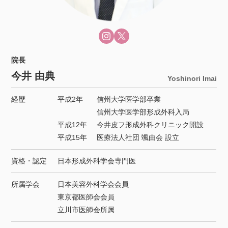
院長
今井 由典
Yoshinori Imai
経歴
平成2年
信州大学医学部卒業
信州大学医学部形成外科入局
平成12年
今井皮フ形成外科クリニック開設
平成15年
医療法人社団 颯由会 設立
資格・認定
日本形成外科学会専門医
所属学会
日本美容外科学会会員
東京都医師会会員
立川市医師会所属